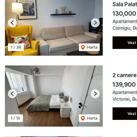
Sala Pala
130,000
Apartament
Previous
Next
Cismigiu, B
Vezi
1
/
39
Harta
2 camere 
139,900
Apartament
Previous
Next
Victoriei, B
Vezi
1
/
10
Harta