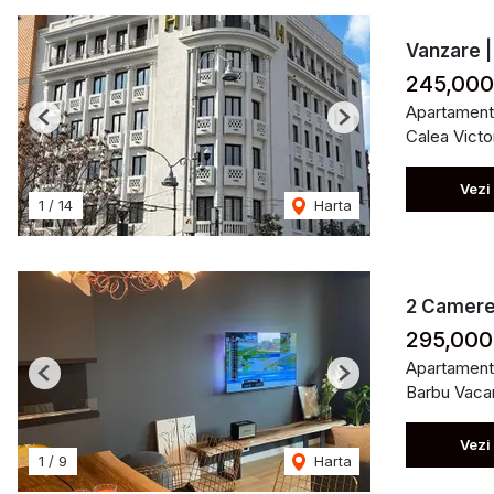
Vanzare |
245,00
Apartament
Previous
Next
Calea Victor
Vezi
1
/
14
Harta
2 Camere 
295,000
Apartament
Previous
Next
Barbu Vaca
Vezi
1
/
9
Harta