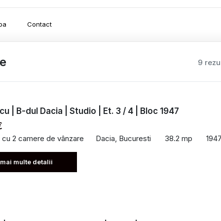
pa
Contact
re
9 rezu
cu | B-dul Dacia | Studio | Et. 3 / 4 | Bloc 1947
€
 cu 2 camere de vânzare
Dacia, Bucuresti
38.2 mp
194
 mai multe detalii