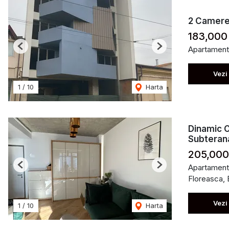
2 Camere 
183,000
Apartament
Previous
Next
Vezi
1
/
10
Harta
Dinamic C
Subteran
205,000
Apartament
Previous
Next
Floreasca, 
Vezi
1
/
10
Harta