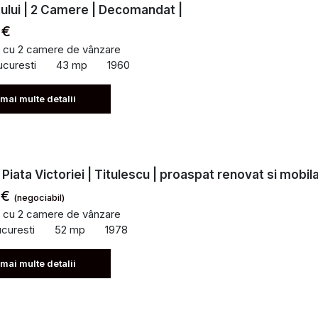
tului | 2 Camere | Decomandat |
 €
 cu 2 camere de vânzare
ucuresti
43 mp
1960
 mai multe detalii
Piata Victoriei | Titulescu | proaspat renovat si mobil
 €
(negociabil)
 cu 2 camere de vânzare
ucuresti
52 mp
1978
 mai multe detalii