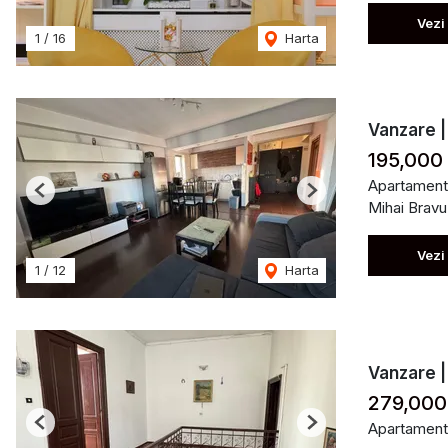
Vezi
1
/
16
Harta
Vanzare |
195,000
Apartament
Previous
Next
Mihai Bravu
Vezi
1
/
12
Harta
Vanzare |
279,000
Apartament
Previous
Next