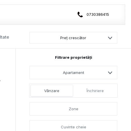
0730386415
ltate
Preț crescător
Filtrare proprietăți
Apartament
7
Vânzare
Închiriere