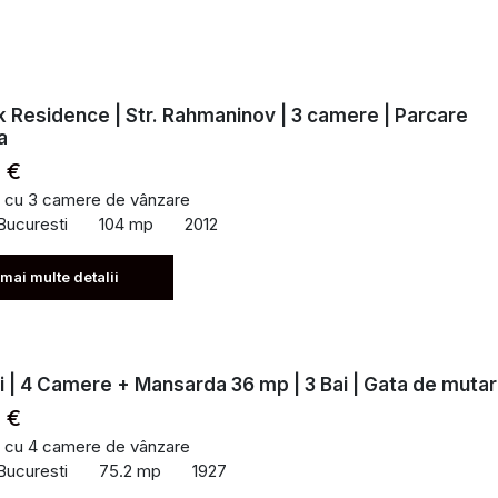
k Residence | Str. Rahmaninov | 3 camere | Parcare
a
 €
 cu 3 camere de vânzare
Bucuresti
104 mp
2012
 mai multe detalii
 | 4 Camere + Mansarda 36 mp | 3 Bai | Gata de muta
 €
 cu 4 camere de vânzare
Bucuresti
75.2 mp
1927