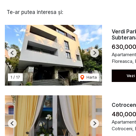
Te-ar putea interesa și:
Verdi Par
Subteran
630,000
Apartament
Previous
Next
Floreasca, 
Vezi
1
/
17
Harta
Cotroceni
480,000
Apartament
Previous
Next
Cotroceni, 