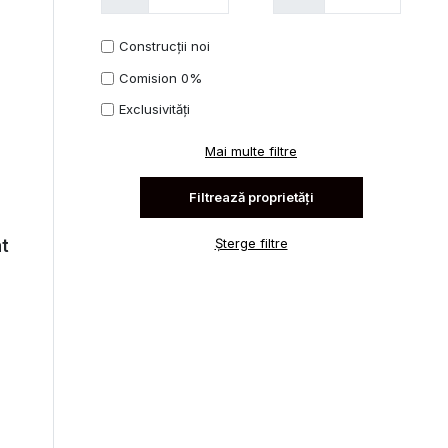
Construcții noi
Comision 0%
Exclusivități
Mai multe filtre
Șterge filtre
at