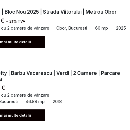
| Bloc Nou 2025 | Strada Viitorului | Metrou Obor
 €
+ 21% TVA
 cu 2 camere de vânzare
Obor, Bucuresti
60 mp
2025
 mai multe detalii
ity | Barbu Vacarescu | Verdi | 2 Camere | Parcare
a
 €
 cu 2 camere de vânzare
Bucuresti
46.88 mp
2018
 mai multe detalii