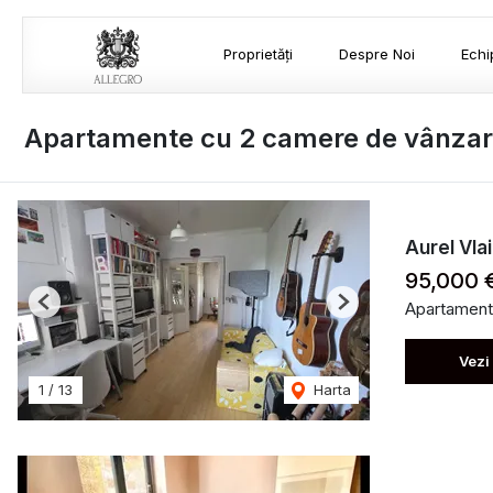
Proprietăți
Despre Noi
Echi
Apartamente cu 2 camere de vânza
Aurel Vlai
95,000 
Apartament
Previous
Next
Vezi
1
/
13
Harta