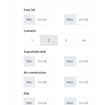
Preț (€)
Min
Max
Camere
1
2
3
4+
Suprafață utilă
Min
Max
An construcție
Min
Max
Etaj
Min
Max