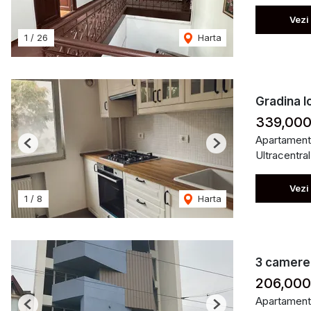
Vezi
1
/
26
Harta
Gradina I
339,000
Apartament
Previous
Next
Ultracentral
Vezi
1
/
8
Harta
3 camere |
206,00
Apartament
Previous
Next