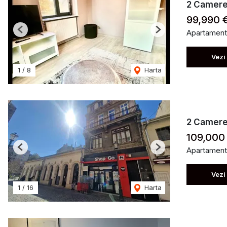
2 Camere 
99,990 
Apartament
Previous
Next
Vezi
1
/
8
Harta
2 Camere |
109,000
Apartament
Previous
Next
Vezi
1
/
16
Harta