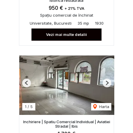
istorica restaurata
950 €
+ 21% TVA
Spațiu comercial de închiriat
Universitate, Bucuresti
35 mp
1930
Vezi mai multe detalii
Previous
Next
1
/
5
Harta
Inchiriere | Spatiu Comercial Individual | Aviatiei
Stradal | Ibis