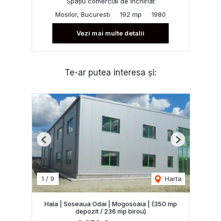
Spațiu comercial de închiriat
Mosilor, Bucuresti
192 mp
1980
Vezi mai multe detalii
Te-ar putea interesa și:
Previous
Next
1
/
9
Harta
Hala | Soseaua Odai | Mogosoaia | (350 mp
depozit / 236 mp birou)