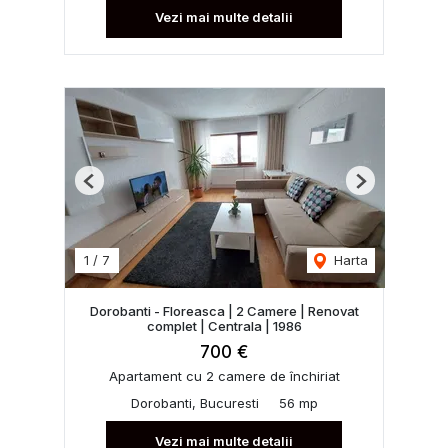
Vezi mai multe detalii
Previous
Next
1
/
7
Harta
Dorobanti - Floreasca | 2 Camere | Renovat
complet | Centrala | 1986
700 €
Apartament cu 2 camere de închiriat
Dorobanti, Bucuresti
56 mp
Vezi mai multe detalii