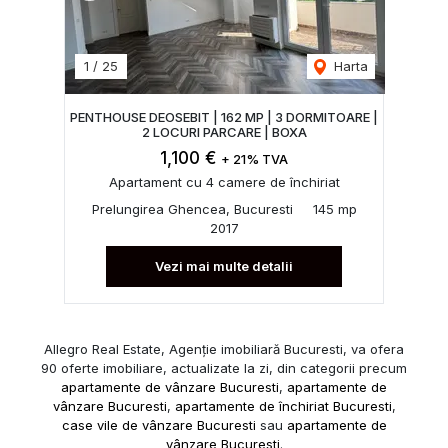
1
/
25
Harta
PENTHOUSE DEOSEBIT | 162 MP | 3 DORMITOARE |
2 LOCURI PARCARE | BOXA
1,100 €
+ 21% TVA
Apartament cu 4 camere de închiriat
Prelungirea Ghencea, Bucuresti
145 mp
2017
Vezi mai multe detalii
Allegro Real Estate, Agenție imobiliară Bucuresti, va ofera
90 oferte imobiliare, actualizate la zi, din categorii precum
apartamente de vânzare Bucuresti
,
apartamente de
vânzare Bucuresti
,
apartamente de închiriat Bucuresti
,
case vile de vânzare Bucuresti
sau
apartamente de
vânzare Bucuresti
.