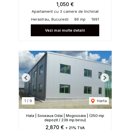
1,050 €
Apartament cu 3 camere de închiriat
Herastrau, Bucuresti
86 mp
1991
Vezi mai multe detalii
Previous
Next
1
/
9
Harta
Hala | Soseaua Odai | Mogosoaia | (350 mp
depozit / 236 mp birou)
2,870 €
+ 21% TVA