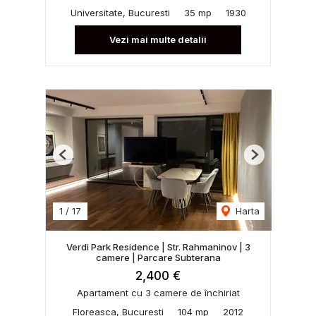
Universitate, Bucuresti
35 mp
1930
Vezi mai multe detalii
Previous
Next
1
/
17
Harta
Verdi Park Residence | Str. Rahmaninov | 3
camere | Parcare Subterana
2,400 €
Apartament cu 3 camere de închiriat
Floreasca, Bucuresti
104 mp
2012