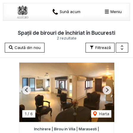
Sună acum
Meniu
Spații de birouri de închiriat în Bucuresti
2 rezultate
Caută din nou
Filtrează
Previous
Next
1
/
6
Harta
Inchirere | Birou in Vila | Marasesti |