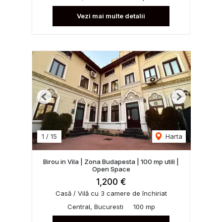
Vezi mai multe detalii
Previous
Next
1
/
15
Harta
Birou in Vila | Zona Budapesta | 100 mp utili |
Open Space
1,200 €
Casă / Vilă cu 3 camere de închiriat
Central, Bucuresti
100 mp