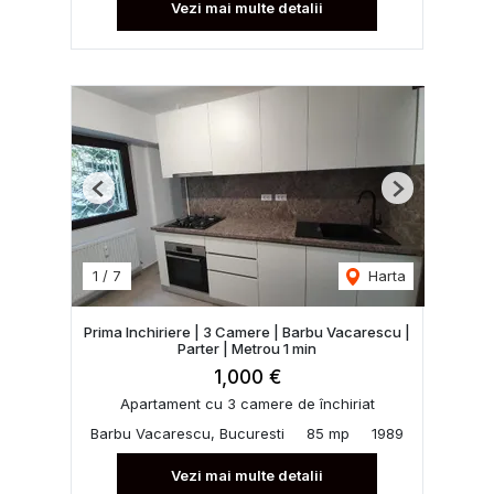
Vezi mai multe detalii
Previous
Next
1
/
7
Harta
Prima Inchiriere | 3 Camere | Barbu Vacarescu |
Parter | Metrou 1 min
1,000 €
Apartament cu 3 camere de închiriat
Barbu Vacarescu, Bucuresti
85 mp
1989
Vezi mai multe detalii