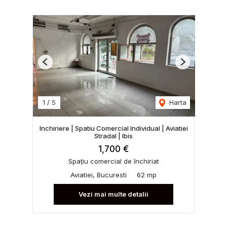
Previous
Next
1
/
5
Harta
Inchiriere | Spatiu Comercial Individual | Aviatiei
Stradal | Ibis
1,700 €
Spațiu comercial de închiriat
Aviatiei, Bucuresti
62 mp
Vezi mai multe detalii