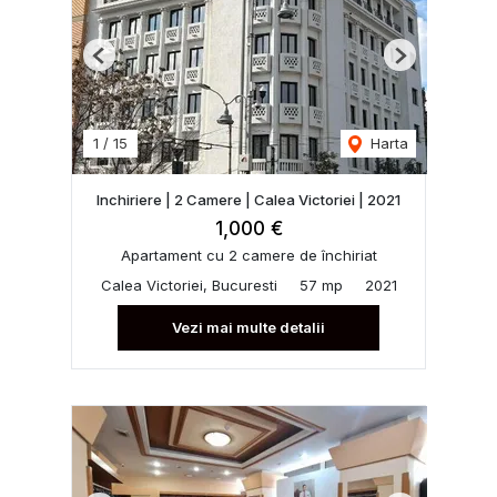
Previous
Next
1
/
15
Harta
Inchiriere | 2 Camere | Calea Victoriei | 2021
1,000 €
Apartament cu 2 camere de închiriat
Calea Victoriei, Bucuresti
57 mp
2021
Vezi mai multe detalii