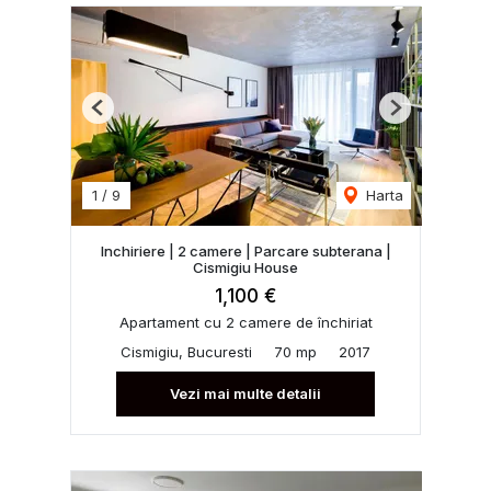
Previous
Next
1
/
9
Harta
Inchiriere | 2 camere | Parcare subterana |
Cismigiu House
1,100 €
Apartament cu 2 camere de închiriat
Cismigiu, Bucuresti
70 mp
2017
Vezi mai multe detalii