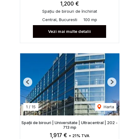
1,200 €
Spațiu de birouri de închiriat
Central, Bucuresti
100 mp
Vezi mai multe detalii
Previous
Next
1
/
15
Harta
Spații de birouri | Universitate | Ultracentral | 202 -
713 mp
1,917 €
+ 21% TVA