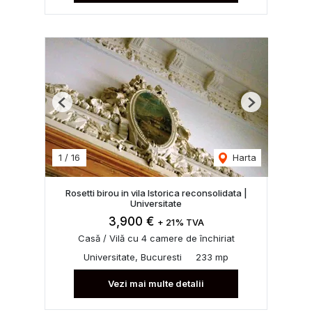
Previous
Next
1
/
16
Harta
Rosetti birou in vila Istorica reconsolidata |
Universitate
3,900 €
+ 21% TVA
Casă / Vilă cu 4 camere de închiriat
Universitate, Bucuresti
233 mp
Vezi mai multe detalii