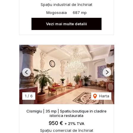
Spațiu industrial de închiriat
Mogosoaia
687 mp
Vezi mai multe detalii
Previous
Next
1
/
6
Harta
Cismigiu | 35 mp | Spatiu boutique in cladire
istorica restaurata
950 €
+ 21% TVA
Spațiu comercial de închiriat