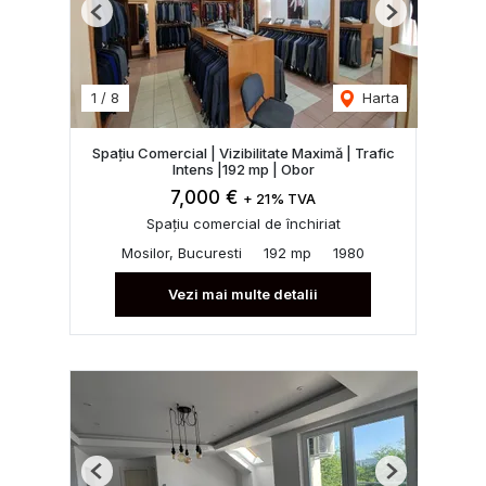
Previous
Next
1
/
8
Harta
Spațiu Comercial | Vizibilitate Maximă | Trafic
Intens |192 mp | Obor
7,000 €
+ 21% TVA
Spațiu comercial de închiriat
Mosilor, Bucuresti
192 mp
1980
Vezi mai multe detalii
Previous
Next