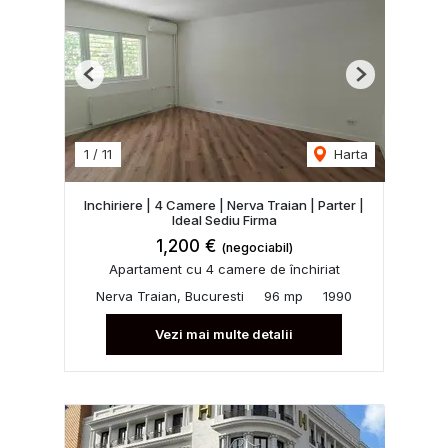
Previous
Next
1
/
11
Harta
Inchiriere | 4 Camere | Nerva Traian | Parter |
Ideal Sediu Firma
1,200 €
(negociabil)
Apartament cu 4 camere de închiriat
Nerva Traian, Bucuresti
96 mp
1990
Vezi mai multe detalii