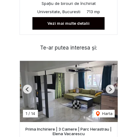
Spațiu de birouri de închiriat
Universitate, Bucuresti
713 mp
Vezi mai multe detalii
Te-ar putea interesa și:
Previous
Next
1
/
14
Harta
Prima Inchiriere | 3 Camere | Parc Herastrau |
Elena Vacarescu