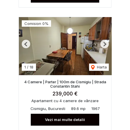
Comision 0%
Previous
Next
1
/
18
Harta
4 Camere | Parter | 100m de Cismigiu | Strada
Constantin Stahi
239,000 €
Apartament cu 4 camere de vânzare
Cismigiu, Bucuresti
89.6 mp
1967
Vezi mai multe detalii