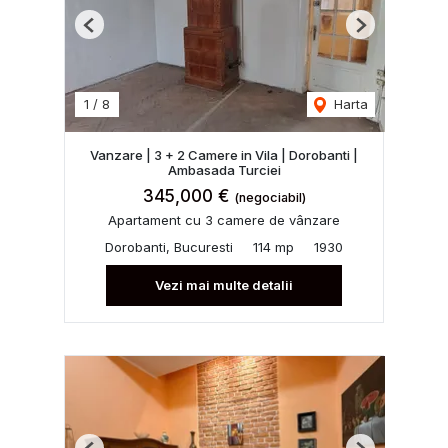
Previous
Next
1
/
8
Harta
Vanzare | 3 + 2 Camere in Vila | Dorobanti |
Ambasada Turciei
345,000 €
(negociabil)
Apartament cu 3 camere de vânzare
Dorobanti, Bucuresti
114 mp
1930
Vezi mai multe detalii