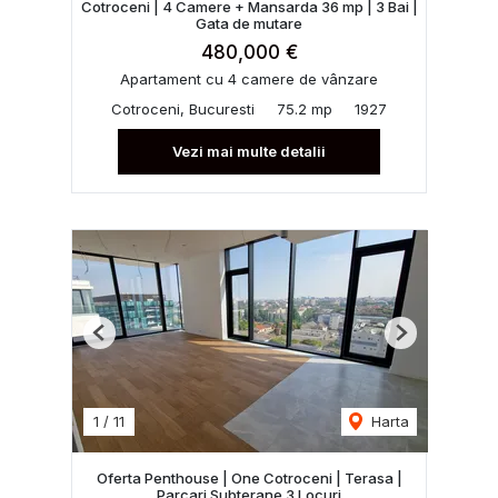
Cotroceni | 4 Camere + Mansarda 36 mp | 3 Bai |
Gata de mutare
480,000 €
Apartament cu 4 camere de vânzare
Cotroceni, Bucuresti
75.2 mp
1927
Vezi mai multe detalii
Previous
Next
1
/
11
Harta
Oferta Penthouse | One Cotroceni | Terasa |
Parcari Subterane 3 Locuri