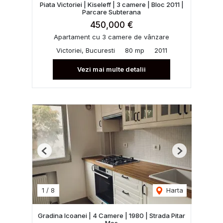
Piata Victoriei | Kiseleff | 3 camere | Bloc 2011 |
Parcare Subterana
450,000 €
Apartament cu 3 camere de vânzare
Victoriei, Bucuresti
80 mp
2011
Vezi mai multe detalii
Previous
Next
1
/
8
Harta
Gradina Icoanei | 4 Camere | 1980 | Strada Pitar