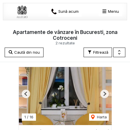
Sună acum
Meniu
Apartamente de vânzare în Bucuresti, zona
Cotroceni
2 rezultate
Caută din nou
Filtrează
Previous
Next
1
/
16
Harta