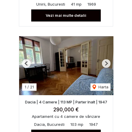
Unirii, Bucuresti
41 mp
1969
Vezi mai multe detalii
Previous
Next
1
/
21
Harta
Dacia | 4 Camere | 113 MP | Parter Inalt | 1947
290,000 €
Apartament cu 4 camere de vânzare
Dacia, Bucuresti
103 mp
1947