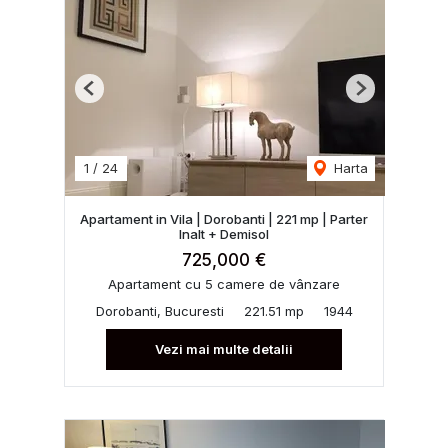
Previous
Next
1
/
24
Harta
Apartament in Vila | Dorobanti | 221 mp | Parter
Inalt + Demisol
725,000 €
Apartament cu 5 camere de vânzare
Dorobanti, Bucuresti
221.51 mp
1944
Vezi mai multe detalii