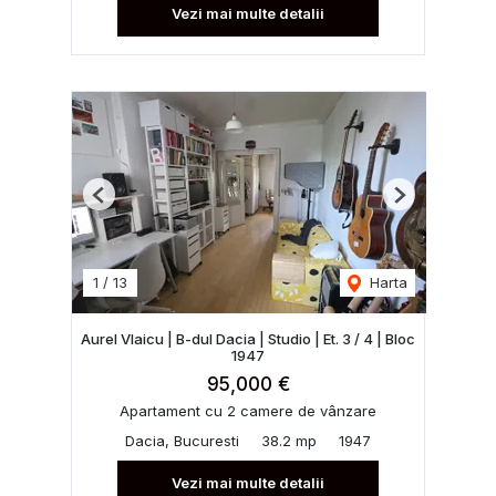
Vezi mai multe detalii
Previous
Next
1
/
13
Harta
Aurel Vlaicu | B-dul Dacia | Studio | Et. 3 / 4 | Bloc
1947
95,000 €
Apartament cu 2 camere de vânzare
Dacia, Bucuresti
38.2 mp
1947
Vezi mai multe detalii