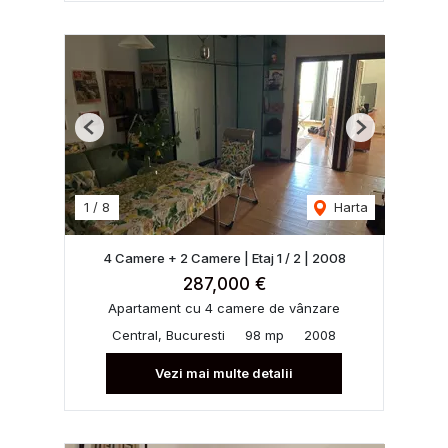
Previous
Next
1
/
8
Harta
4 Camere + 2 Camere | Etaj 1 / 2 | 2008
287,000 €
Apartament cu 4 camere de vânzare
Central, Bucuresti
98 mp
2008
Vezi mai multe detalii