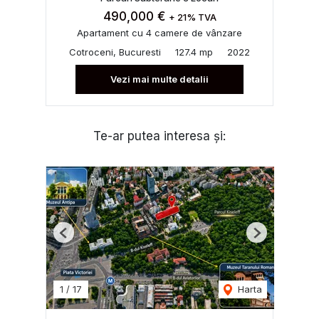
490,000 €
+ 21% TVA
Apartament cu 4 camere de vânzare
Cotroceni, Bucuresti
127.4 mp
2022
Vezi mai multe detalii
Te-ar putea interesa și:
Previous
Next
1
/
17
Harta