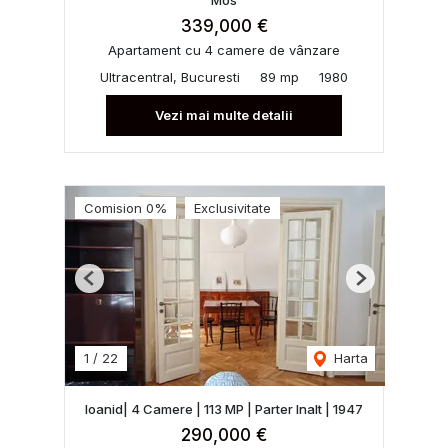
Mos
339,000 €
Apartament cu 4 camere de vânzare
Ultracentral, Bucuresti
89 mp
1980
Vezi mai multe detalii
Comision 0%
Exclusivitate
Previous
Next
1
/
22
Harta
Ioanid| 4 Camere | 113 MP | Parter Inalt | 1947
290,000 €