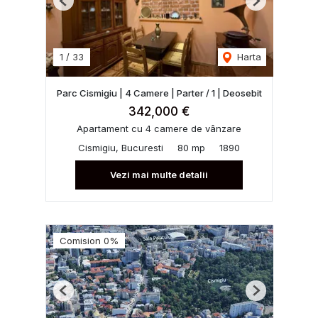
Previous
Next
1
/
33
Harta
Parc Cismigiu | 4 Camere | Parter / 1 | Deosebit
342,000 €
Apartament cu 4 camere de vânzare
Cismigiu, Bucuresti
80 mp
1890
Vezi mai multe detalii
Comision 0%
Previous
Next