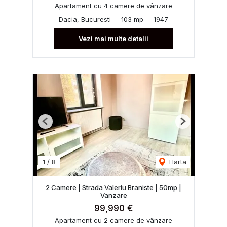
Apartament cu 4 camere de vânzare
Dacia, Bucuresti
103 mp
1947
Vezi mai multe detalii
Previous
Next
1
/
8
Harta
2 Camere | Strada Valeriu Braniste | 50mp |
Vanzare
99,990 €
Apartament cu 2 camere de vânzare