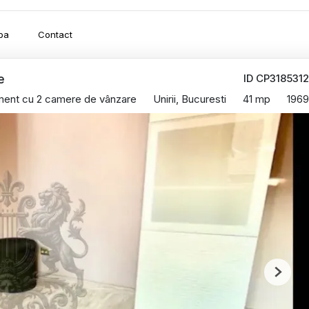
pa
Contact
ID CP3185312
e
ment cu 2 camere de vânzare
Unirii, Bucuresti
41 mp
1969
Next