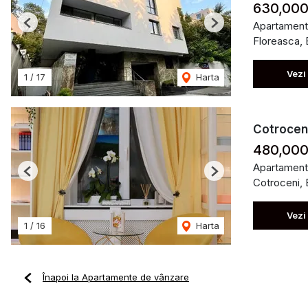
630,000
Apartament
Previous
Next
Floreasca, 
Vezi
1
/
17
Harta
Cotroceni
480,000
Apartament
Previous
Next
Cotroceni, 
Vezi
1
/
16
Harta
Înapoi la Apartamente de vânzare