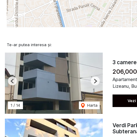
Te-ar putea interesa și:
3 camere |
206,00
Apartament
Previous
Next
Lizeanu, Bu
Vezi
1
/
14
Harta
Verdi Par
Subteran