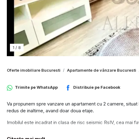
1
/
8
Oferte imobiliare Bucuresti
Apartamente de vânzare Bucuresti
Trimite pe
WhatsApp
Distribuie pe
Facebook
Va propunem spre vanzare un apartament cu 2 camere, situat la e
redus de inaltime, avand doar doua etaje.
Imobilul este incadrat in clasa de risc seismic RsIV, cea mai fa
Apartamentul are o suprafata utila de 50 mp, este decomandat 
Citește mai mult