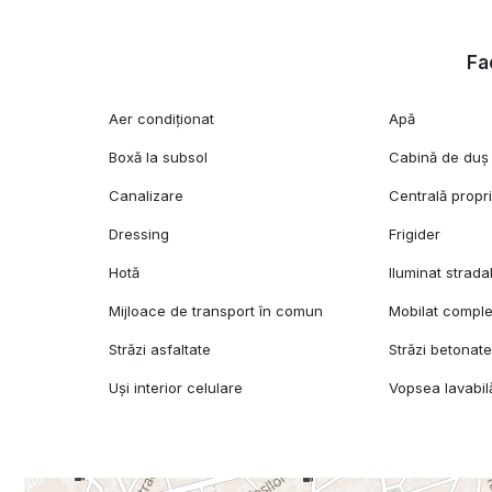
Fac
Aer condiționat
Apă
Boxă la subsol
Cabină de duș
Canalizare
Centrală propr
Dressing
Frigider
Hotă
Iluminat strada
Mijloace de transport în comun
Mobilat comple
Străzi asfaltate
Străzi betonat
Uși interior celulare
Vopsea lavabil