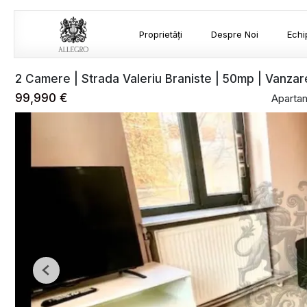
Proprietăți
Despre Noi
Echi
2 Camere | Strada Valeriu Braniste | 50mp | Vanzar
99,990 €
Aparta
Previous