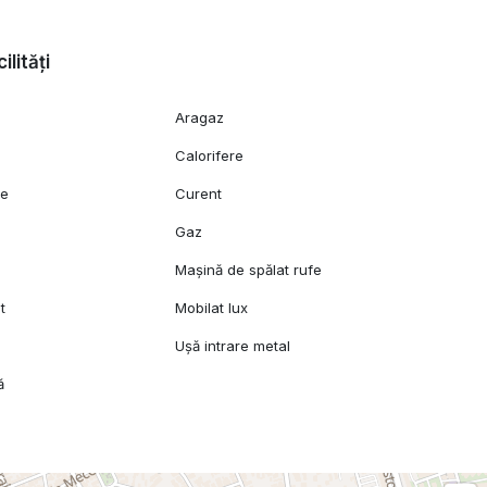
ilități
Aragaz
Calorifere
ie
Curent
Gaz
l
Mașină de spălat rufe
t
Mobilat lux
e
Ușă intrare metal
ă