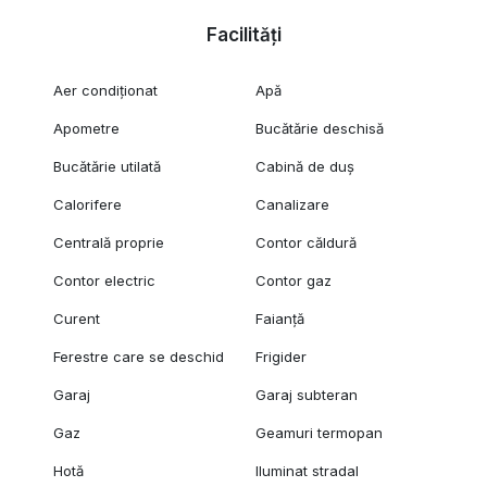
Facilități
Aer condiționat
Apă
Apometre
Bucătărie deschisă
Bucătărie utilată
Cabină de duș
Calorifere
Canalizare
Centrală proprie
Contor căldură
Contor electric
Contor gaz
Curent
Faianță
Ferestre care se deschid
Frigider
Garaj
Garaj subteran
Gaz
Geamuri termopan
Hotă
Iluminat stradal