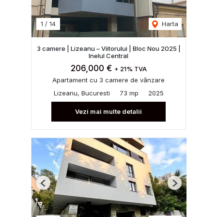
1
/
14
Harta
3 camere | Lizeanu – Viitorului | Bloc Nou 2025 |
Inelul Central
206,000 €
+ 21% TVA
Apartament cu 3 camere de vânzare
Lizeanu, Bucuresti
73 mp
2025
Vezi mai multe detalii
Previous
Next