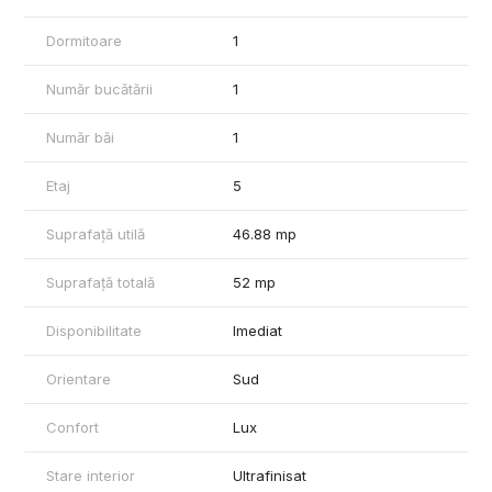
Aer conditionat
Centrala termica proprie cu calorifere
Dormitoare
1
Geamuri termopan tamplarie PVC
Usa metalica de acces
Număr bucătării
1
Parcare: subterana inclusa in pret, acces securizat
Utilitati:
Număr băi
1
Curent, apa, canalizare, gaze, CATV
Contor gaz, apometre
Etaj
5
Suprafață utilă
46.88 mp
Suprafață totală
52 mp
Disponibilitate
Imediat
Orientare
Sud
Confort
Lux
Stare interior
Ultrafinisat