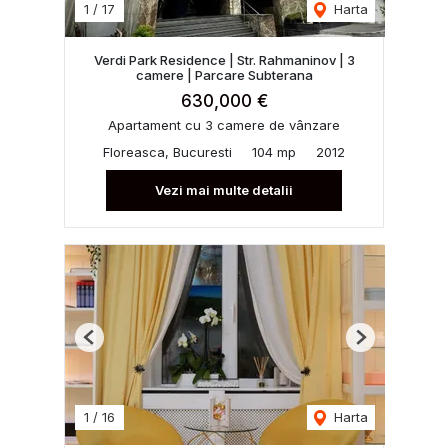
1
/
17
Harta
Verdi Park Residence | Str. Rahmaninov | 3
camere | Parcare Subterana
630,000 €
Apartament cu 3 camere de vânzare
Floreasca, Bucuresti
104 mp
2012
Vezi mai multe detalii
Previous
Next
1
/
16
Harta