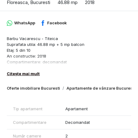
Floreasca, Bucuresti
46.88 mp
2018
WhatsApp
Facebook
Barbu Vacarescu - Titeica
Suprafata utila: 46.88 mp + 5 mp balcon
Etaj: 5 din 10
An constructie: 2018
Compartimentare: decomandat
Confort: lux
Citește mai mult
Stare: complet mobilat si utilat complet
Loc de parcare subteran inclus in pret
Vedere: panoramica, liniste, departe de zgomotul stradal
Oferte imobiliare Bucuresti
Apartamente de vânzare Bucuresti
Detalii apartament:
Living spatios cu zona de dining
Dormitor matrimonial generos
Tip apartament
Apartament
Bucatarie inchisa complet mobilata si utilata
Baie moderna
Compartimentare
Decomandat
Balcon cu acces din living
Număr camere
2
Dotari si finisaje: