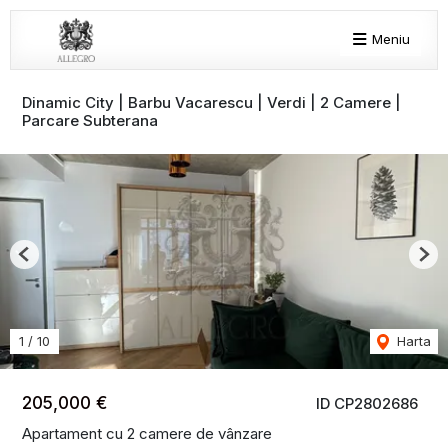
Meniu
Dinamic City | Barbu Vacarescu | Verdi | 2 Camere |
Parcare Subterana
Previous
Nex
1
/
10
Harta
205,000 €
ID CP2802686
Apartament cu 2 camere de vânzare