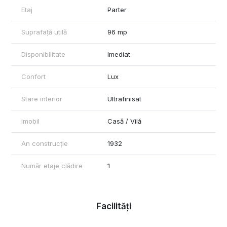
rapid catre toate punctele de interes din centrul Capitalei.
Etaj
Parter
Se vinde cu preluare de contract de inchiriere in derulare,
valabil pana in decembrie 2025, cu optiune de prelungire.
Suprafață utilă
96 mp
Chiria actuala este avantajoasa si stabila – ideala pentru
investitie cu randament imediat.
Disponibilitate
Imediat
Confort
Lux
Stare interior
Ultrafinisat
Imobil
Casă / Vilă
An construcție
1932
Număr etaje clădire
1
Facilități