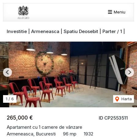
Meniu
Investitie | Armeneasca | Spatiu Deosebit | Parter / 1 |
Previous
Nex
1
/
6
Harta
265,000 €
ID CP2553511
Apartament cu 1 camere de vânzare
Armeneasca, Bucuresti
96 mp
1932