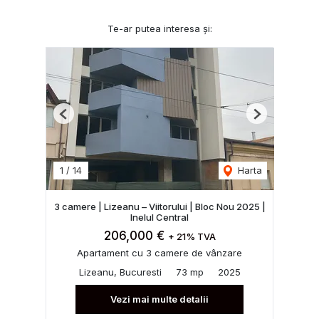
Te-ar putea interesa și:
Previous
Next
1
/
14
Harta
3 camere | Lizeanu – Viitorului | Bloc Nou 2025 |
Inelul Central
206,000 €
+ 21% TVA
Apartament cu 3 camere de vânzare
Lizeanu, Bucuresti
73 mp
2025
Vezi mai multe detalii