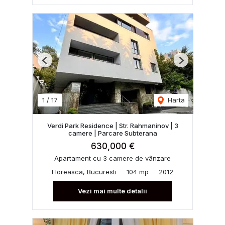
Previous
Next
1
/
17
Harta
Verdi Park Residence | Str. Rahmaninov | 3
camere | Parcare Subterana
630,000 €
Apartament cu 3 camere de vânzare
Floreasca, Bucuresti
104 mp
2012
Vezi mai multe detalii