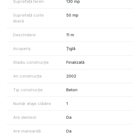
Suprafață teren
130 mp
Dotari si utilitati
Bransata la toate utilitatile
Suprafață curte
50 mp
Curent trifazic – 12 kW putere instalata
liberă
Gaz
Hota cu evacuare directa pe cladire
Deschidere
11 m
Acoperiș
Țiglă
Stadiu construcție
Finalizată
An construcție
2002
Tip construcție
Beton
Număr etaje clădire
1
Are demisol
Da
Are mansardă
Da