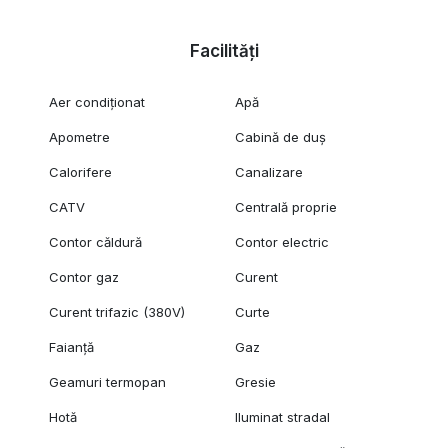
Facilități
Aer condiționat
Apă
Apometre
Cabină de duș
Calorifere
Canalizare
CATV
Centrală proprie
Contor căldură
Contor electric
Contor gaz
Curent
Curent trifazic (380V)
Curte
Faianță
Gaz
Geamuri termopan
Gresie
Hotă
Iluminat stradal