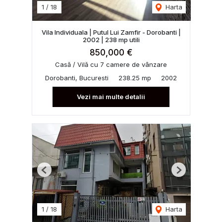
1
/
18
Harta
Vila Individuala | Putul Lui Zamfir - Dorobanti |
2002 | 238 mp utili
850,000 €
Casă / Vilă cu 7 camere de vânzare
Dorobanti, Bucuresti
238.25 mp
2002
Vezi mai multe detalii
Previous
Next
1
/
18
Harta