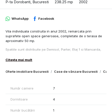
P-ta Dorobanti, Bucuresti
238.25 mp
2002
WhatsApp
Facebook
Vila individuala construita in anul 2002, remarcata prin
suprafete open space generoase, completate de o terasa de
aproximativ 50 mp.
Spatiile sunt distribuite pe Demisol, Parter, Etaj 1 si Mansarda,
totalizand 238,5 mp utili, cu 7 camere si 4 bai.
Citește mai mult
Compartimentare:
Oferte imobiliare Bucuresti
Case de vânzare Bucuresti
Case 
Subsol
Tehnic: 21,90 mp
Sauna: 4,18 mp
Casa scarii: 5,50 mp
Număr camere
7
Total subsol: 31,58 mp
-------------------------------
Dormitoare
4
Parter
Camera principala: 20,50 mp
Bucatarie: 14,42 mp
Număr bucătării
1