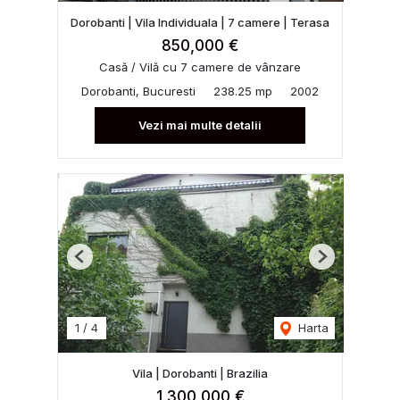
Dorobanti | Vila Individuala | 7 camere | Terasa
850,000 €
Casă / Vilă cu 7 camere de vânzare
Dorobanti, Bucuresti
238.25 mp
2002
Vezi mai multe detalii
Previous
Next
1
/
4
Harta
Vila | Dorobanti | Brazilia
1,300,000 €