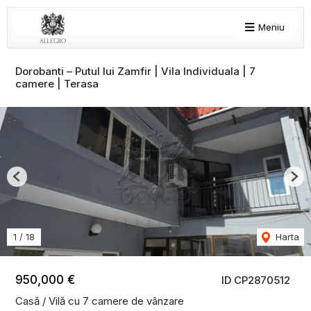
Meniu
Dorobanti – Putul lui Zamfir | Vila Individuala | 7
camere | Terasa
Previous
Nex
1
/
18
Harta
950,000 €
ID CP2870512
Casă / Vilă cu 7 camere de vânzare