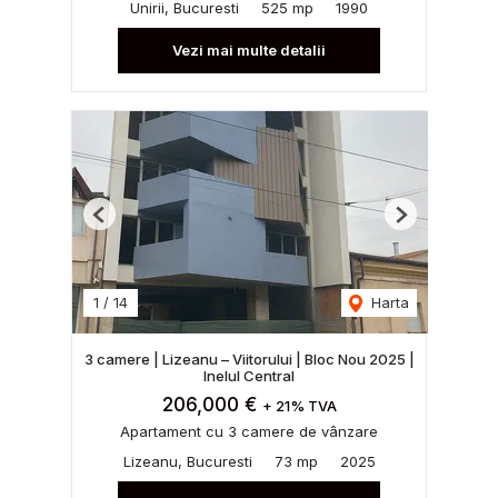
Unirii, Bucuresti
525 mp
1990
Vezi mai multe detalii
Previous
Next
1
/
14
Harta
3 camere | Lizeanu – Viitorului | Bloc Nou 2025 |
Inelul Central
206,000 €
+ 21% TVA
Apartament cu 3 camere de vânzare
Lizeanu, Bucuresti
73 mp
2025