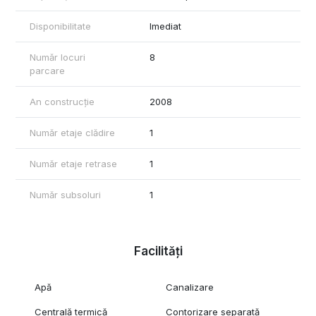
📌 Această proprietate unică oferă flexibilitate pentru multiple
tipuri de business: birouri, showroom, afterschool, spațiu de
Disponibilitate
Imediat
producție, centru medical, școală privată sau chiar hub de
servicii.
Număr locuri
8
parcare
An construcție
2008
Număr etaje clădire
1
Număr etaje retrase
1
Număr subsoluri
1
Facilități
Apă
Canalizare
Centrală termică
Contorizare separată