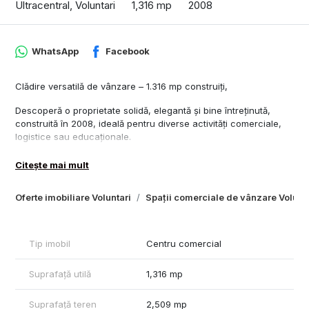
Ultracentral, Voluntari
1,316 mp
2008
WhatsApp
Facebook
Clădire versatilă de vânzare – 1.316 mp construiți,
Descoperă o proprietate solidă, elegantă și bine întreținută,
construită în 2008, ideală pentru diverse activități comerciale,
logistice sau educaționale.
✅ Suprafață construită: 1.316 mp
Citește mai mult
✅ Structura S+P+1
✅ Parcare generoasă + curte spațioasă și liniștită
Oferte imobiliare Voluntari
Spații comerciale de vânzare Volunta
✅ Terasă spatioasa
✅ Interior luminos, cu holuri largi și camere spațioase, ușor de
recompartimentat
✅ Clădire optimizată pentru activități comerciale – fost centru de
Tip imobil
Centru comercial
dresaj
✅ Zonă mixtă, cu acces rapid: 1 km până la DNCB, 3 km până la
Suprafață utilă
1,316 mp
București
✅ În apropiere: hypermarketuri, bănci, școală, service auto
Suprafață teren
2,509 mp