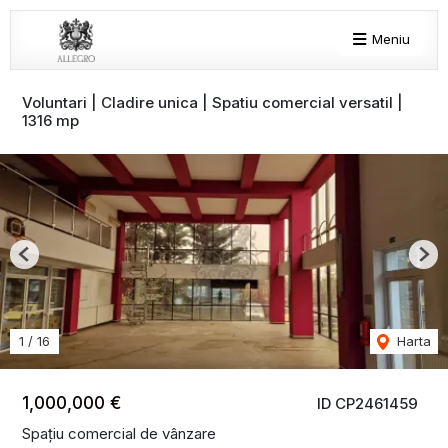
Meniu
Voluntari | Cladire unica | Spatiu comercial versatil |
1316 mp
Previous
Nex
1
/
16
Harta
1,000,000 €
ID CP2461459
Spațiu comercial de vânzare