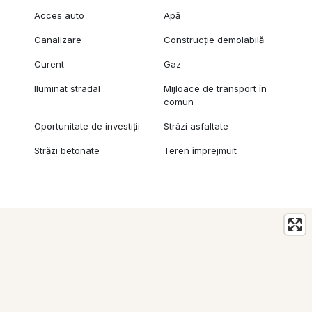
Localizare si acces
Acces auto
Apă
Proprietatea beneficiaza de acces rapid catre:
Canalizare
Construcție demolabilă
Piata Domenii: aprox. 10 minute
Parcul Facultatii de Agronomie: aprox. 5 minute
Curent
Gaz
Parcul Copilului: aprox. 5 minute
Bazinul de inot semiolimpic nou: aprox. 2 minute
Iluminat stradal
Mijloace de transport în
comun
Pe teren se afla in prezent o casa veche, demolabila. PUD-ul
aprobat permite demolarea integrala a constructiei existente si
Oportunitate de investiții
Străzi asfaltate
dezvoltarea unei cladiri noi, conform parametrilor mentionati
mai sus.
Străzi betonate
Teren împrejmuit
Va invitam sa descoperiti aceasta oportunitate in cadrul unei
vizionari.