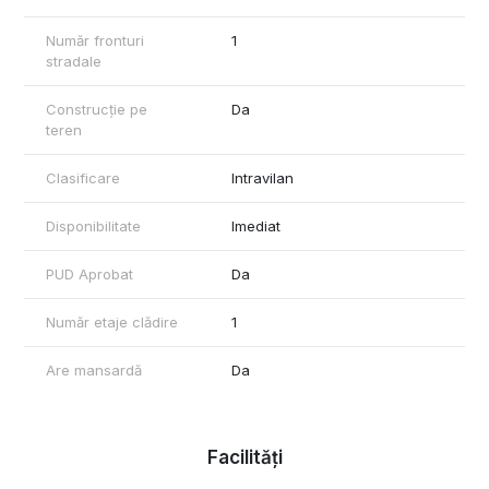
Subsol
Număr fronturi
1
Suprafata de pana la 92 mp
stradale
Parter
Construcție pe
Da
Living si zona de dining: 30 mp
teren
Bucatarie: 13 mp
Baie: 3,6 mp
Camera tehnica: 2,4 mp
Clasificare
Intravilan
Curte de lumina: 12 mp, cu posibilitate de utilizare ca spatiu de
depozitare
Disponibilitate
Imediat
Etajul 1
PUD Aprobat
Da
Dormitor matrimonial: 28 mp, inclusiv dressing, cu baie proprie
Dormitor: 12 mp
Dormitor: 14 mp
Număr etaje clădire
1
Baie secundara
Are mansardă
Da
Mansarda
Camera: 18 mp
Camera: 19 mp
Fiecare camera beneficiaza de terasa proprie de 13 mp
Facilități
Posibilitatea amenajarii unei bai suplimentare sau a unui spatiu
de depozitare