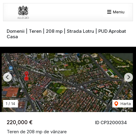
Meniu
Domenii | Teren | 208 mp | Strada Lotru | PUD Aprobat
Casa
Previous
Nex
1
/
14
Harta
220,000 €
ID CP3200034
Teren de 208 mp de vânzare