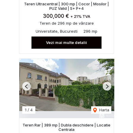
Teren Ultracentral | 300 mp | Cocor | Mosilor |
PUZ Valid | S+ P+4
300,000 €
+ 21% TVA
Teren de 296 mp de vânzare
Universitate, Bucuresti
296 mp
Vezi mai multe detalii
Previous
Next
1
/
4
Harta
Teren Rar | 389 mp | Dubla deschidere | Locatie
Centrala