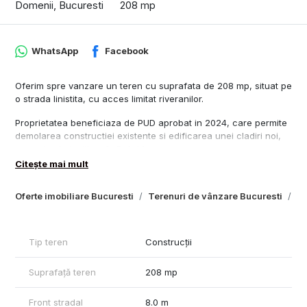
Domenii, Bucuresti
208 mp
WhatsApp
Facebook
Oferim spre vanzare un teren cu suprafata de 208 mp, situat pe
o strada linistita, cu acces limitat riveranilor.
Proprietatea beneficiaza de PUD aprobat in 2024, care permite
demolarea constructiei existente si edificarea unei cladiri noi,
cu regim de inaltime S+P+1+M.
Citește mai mult
Suprafata teren: 208 mp
Suprafata construita: aprox. 245 mp, la care se adauga
Oferte imobiliare Bucuresti
Terenuri de vânzare Bucuresti
Te
subsolul
Amprenta la sol: 92 mp
Curte fata: 57 mp
Curte spate libera: 60 mp
Tip teren
Construcții
Parcare: 2 locuri supraterane sau posibilitatea amenajarii unei
parcari subterane cu rampa
Suprafață teren
208 mp
Proiect arhitectural disponibil, realizat in conformitate cu PUD-ul
aprobat
Front stradal
8.0 m
Compartimentare propusa