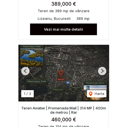
389,000 €
Teren de 389 mp de vânzare
Lizeanu, Bucuresti
389 mp
Vezi mai multe detalii
Previous
Next
1
/
3
Harta
Teren Aviatiei | Promenada Mall | 314 MP | 400m
de metrou | Rar
460,000 €
Teren de 314 mp de vânzare