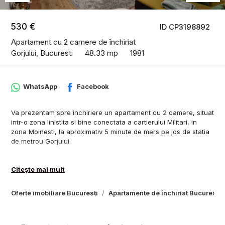
530 €
ID CP3198892
Apartament cu 2 camere de închiriat
Gorjului, Bucuresti
48.33 mp
1981
WhatsApp
Facebook
Va prezentam spre inchiriere un apartament cu 2 camere, situat
intr-o zona linistita si bine conectata a cartierului Militari, in
zona Moinesti, la aproximativ 5 minute de mers pe jos de statia
de metrou Gorjului.
Proprietatea se afla intr-un bloc cu regim redus de inaltime,
P+4, recent reabilitat termic.
Citește mai mult
Renovat complet in anul 2020, apartamentul se inchiriaza
Oferte imobiliare Bucuresti
Apartamente de închiriat Bucuresti
mobilat si utilat, exact ca in fotografii, si se prezinta intr-o stare
foarte buna.
Compartimentare si dotari: