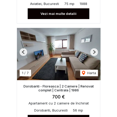
Aviatiei, Bucuresti
75 mp
1988
Vezi mai multe detalii
Previous
Next
1
/
7
Harta
Dorobanti - Floreasca | 2 Camere | Renovat
complet | Centrala | 1986
700 €
Apartament cu 2 camere de închiriat
Dorobanti, Bucuresti
56 mp