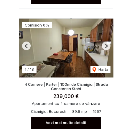
Comision 0%
Previous
Next
1
/
18
Harta
4 Camere | Parter | 100m de Cismigiu | Strada
Constantin Stahi
239,000 €
Apartament cu 4 camere de vânzare
Cismigiu, Bucuresti
89.6 mp
1967
Vezi mai multe detalii