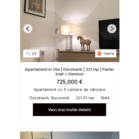
Previous
Next
1
/
24
Harta
Apartament in Vila | Dorobanti | 221 mp | Parter
Inalt + Demisol
725,000 €
Apartament cu 5 camere de vânzare
Dorobanti, Bucuresti
221.51 mp
1944
Vezi mai multe detalii