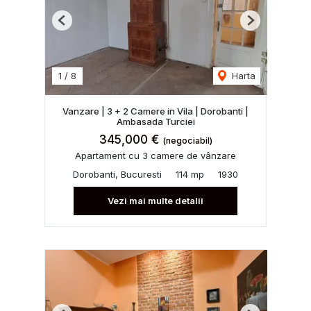
Previous
Next
1
/
8
Harta
Vanzare | 3 + 2 Camere in Vila | Dorobanti |
Ambasada Turciei
345,000 €
(negociabil)
Apartament cu 3 camere de vânzare
Dorobanti, Bucuresti
114 mp
1930
Vezi mai multe detalii