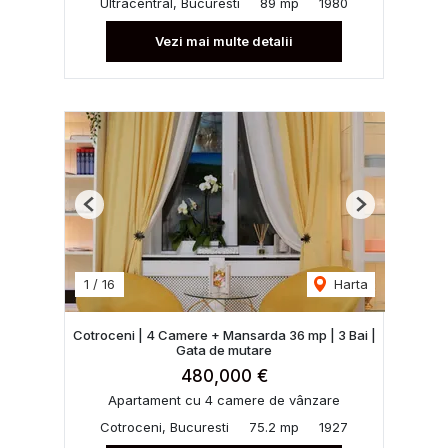
Ultracentral, Bucuresti
89 mp
1980
Vezi mai multe detalii
Previous
Next
1
/
16
Harta
Cotroceni | 4 Camere + Mansarda 36 mp | 3 Bai |
Gata de mutare
480,000 €
Apartament cu 4 camere de vânzare
Cotroceni, Bucuresti
75.2 mp
1927