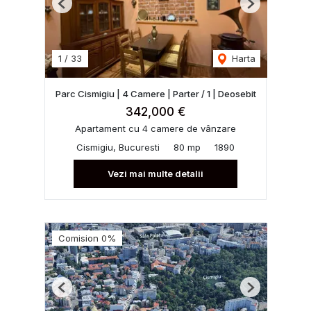
Previous
Next
1
/
33
Harta
Parc Cismigiu | 4 Camere | Parter / 1 | Deosebit
342,000 €
Apartament cu 4 camere de vânzare
Cismigiu, Bucuresti
80 mp
1890
Vezi mai multe detalii
Comision 0%
Previous
Next