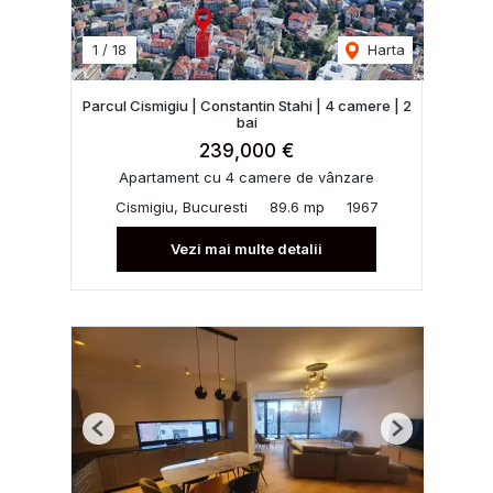
1
/
18
Harta
Parcul Cismigiu | Constantin Stahi | 4 camere | 2
bai
239,000 €
Apartament cu 4 camere de vânzare
Cismigiu, Bucuresti
89.6 mp
1967
Vezi mai multe detalii
Previous
Next