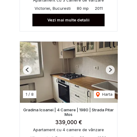
Victoriei, Bucuresti
80 mp
2011
Vezi mai multe detalii
Previous
Next
1
/
8
Harta
Gradina Icoanei | 4 Camere | 1980 | Strada Pitar
Mos
339,000 €
Apartament cu 4 camere de vânzare