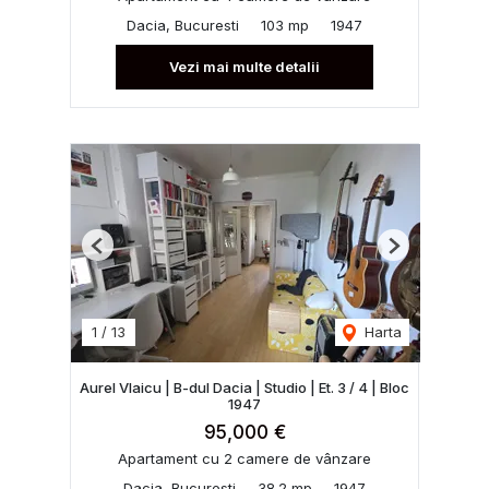
Dacia, Bucuresti
103 mp
1947
Vezi mai multe detalii
Previous
Next
1
/
13
Harta
Aurel Vlaicu | B-dul Dacia | Studio | Et. 3 / 4 | Bloc
1947
95,000 €
Apartament cu 2 camere de vânzare
Dacia, Bucuresti
38.2 mp
1947