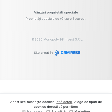
Vânzări proprietăți speciale
Proprietăți speciale de vânzare Bucuresti
©
2026
Monopoly 98 Invest S.R.L.
Site creat în
Acest site folosește cookies,
află detalii
.
Alege ce tipuri de
cookies dorești să permitem:
Necesare
Statistică
Marketing