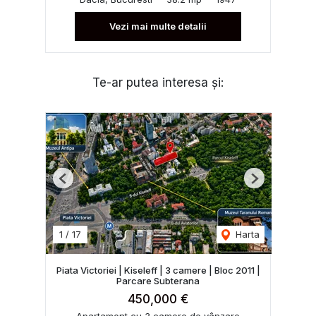
Vezi mai multe detalii
Te-ar putea interesa și:
Previous
Next
1
/
17
Harta
Piata Victoriei | Kiseleff | 3 camere | Bloc 2011 |
Parcare Subterana
450,000 €
Apartament cu 3 camere de vânzare