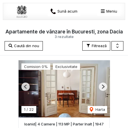
Sună acum
Meniu
Apartamente de vânzare în Bucuresti, zona Dacia
3 rezultate
Caută din nou
Filtrează
Comision 0%
Exclusivitate
Previous
Next
1
/
22
Harta
Ioanid| 4 Camere | 113 MP | Parter Inalt | 1947