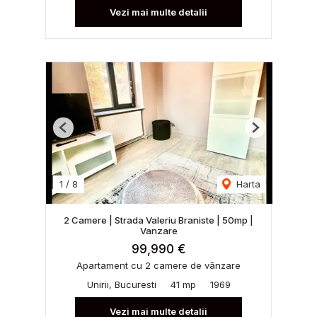
Vezi mai multe detalii
Previous
Next
1
/
8
Harta
2 Camere | Strada Valeriu Braniste | 50mp |
Vanzare
99,990 €
Apartament cu 2 camere de vânzare
Unirii, Bucuresti
41 mp
1969
Vezi mai multe detalii