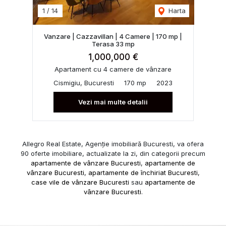
1
/
14
Harta
Vanzare | Cazzavillan | 4 Camere | 170 mp |
Terasa 33 mp
1,000,000 €
Apartament cu 4 camere de vânzare
Cismigiu, Bucuresti
170 mp
2023
Vezi mai multe detalii
Allegro Real Estate, Agenție imobiliară Bucuresti, va ofera
90 oferte imobiliare, actualizate la zi, din categorii precum
apartamente de vânzare Bucuresti
,
apartamente de
vânzare Bucuresti
,
apartamente de închiriat Bucuresti
,
case vile de vânzare Bucuresti
sau
apartamente de
vânzare Bucuresti
.