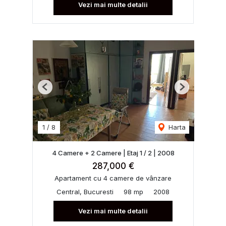
Vezi mai multe detalii
Previous
Next
1
/
8
Harta
4 Camere + 2 Camere | Etaj 1 / 2 | 2008
287,000 €
Apartament cu 4 camere de vânzare
Central, Bucuresti
98 mp
2008
Vezi mai multe detalii