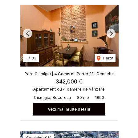
Previous
Next
1
/
33
Harta
Parc Cismigiu | 4 Camere | Parter / 1 | Deosebit
342,000 €
Apartament cu 4 camere de vânzare
Cismigiu, Bucuresti
80 mp
1890
Vezi mai multe detalii
Comision 0%