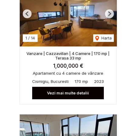
Previous
Next
1
/
14
Harta
Vanzare | Cazzavillan | 4 Camere | 170 mp |
Terasa 33 mp
1,000,000 €
Apartament cu 4 camere de vânzare
Cismigiu, Bucuresti
170 mp
2023
Vezi mai multe detalii