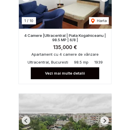
1
/
10
Harta
4 Camere |Ultracentral | Piata Kogalniceanu |
98.5 MP | 6/8 |
135,000 €
Apartament cu 4 camere de vânzare
Ultracentral, Bucuresti
98.5 mp
1939
Vezi mai multe detalii
Previous
Next