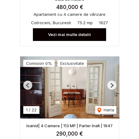
480,000 €
Apartament cu 4 camere de vânzare
Cotroceni, Bucuresti
75.2 mp
1927
Vezi mai multe detalii
Comision 0%
Exclusivitate
Previous
Next
1
/
22
Harta
Ioanid| 4 Camere | 113 MP | Parter Inalt | 1947
290,000 €