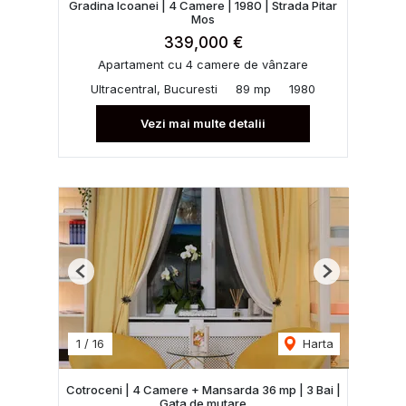
Gradina Icoanei | 4 Camere | 1980 | Strada Pitar
Mos
339,000 €
Apartament cu 4 camere de vânzare
Ultracentral, Bucuresti
89 mp
1980
Vezi mai multe detalii
Previous
Next
1
/
16
Harta
Cotroceni | 4 Camere + Mansarda 36 mp | 3 Bai |
Gata de mutare