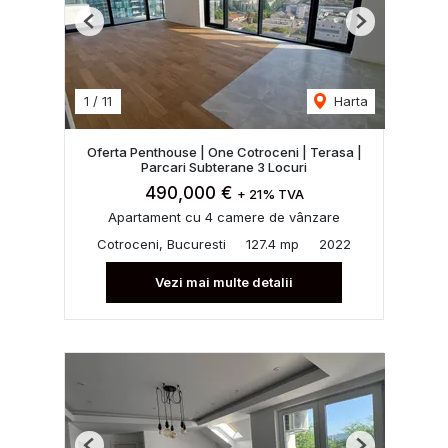
Previous
Next
1
/
11
Harta
Oferta Penthouse | One Cotroceni | Terasa |
Parcari Subterane 3 Locuri
490,000 €
+ 21% TVA
Apartament cu 4 camere de vânzare
Cotroceni, Bucuresti
127.4 mp
2022
Vezi mai multe detalii