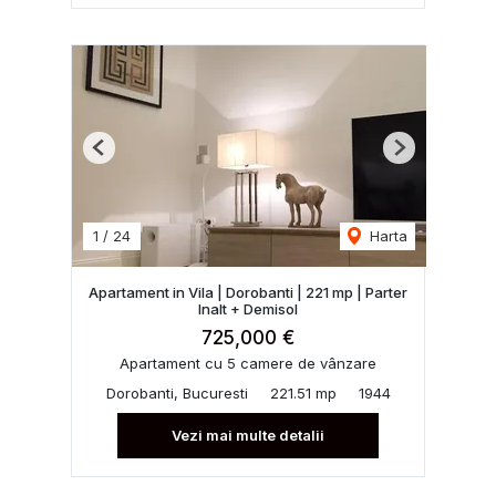
Previous
Next
1
/
24
Harta
Apartament in Vila | Dorobanti | 221 mp | Parter
Inalt + Demisol
725,000 €
Apartament cu 5 camere de vânzare
Dorobanti, Bucuresti
221.51 mp
1944
Vezi mai multe detalii