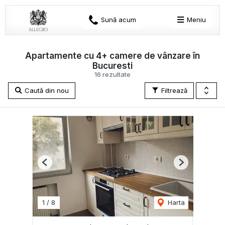
Sună acum
Meniu
Apartamente cu 4+ camere de vânzare în
Bucuresti
16 rezultate
Caută din nou
Filtrează
Previous
Next
1
/
8
Harta