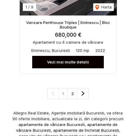
1
/
9
Harta
Vanzare Penthouse Triplex | Eminescu | Bloc
Boutique
680,000 €
Apartament cu 4 camere de vânzare
Eminescu, Bucuresti
120 mp
2022
Vezi mai multe detalii
Pagina anterioară
Pagina următoare
1
2
Allegro Real Estate, Agenție imobiliară Bucuresti, va ofera
90 oferte imobiliare, actualizate la zi, din categorii precum
apartamente de vânzare Bucuresti
,
apartamente de
vânzare Bucuresti
,
apartamente de închiriat Bucuresti
,
case vile de vânzare Bucuresti
sau
apartamente de