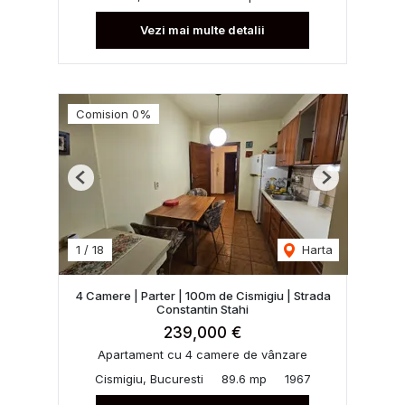
Vezi mai multe detalii
Comision 0%
Previous
Next
1
/
18
Harta
4 Camere | Parter | 100m de Cismigiu | Strada
Constantin Stahi
239,000 €
Apartament cu 4 camere de vânzare
Cismigiu, Bucuresti
89.6 mp
1967