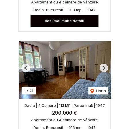
Apartament cu 4 camere de vânzare
Dacia, Bucuresti
103 mp
1947
Vezi mai multe detalii
Previous
Next
1
/
21
Harta
Dacia | 4 Camere | 113 MP | Parter Inalt | 1947
290,000 €
Apartament cu 4 camere de vânzare
Dacia, Bucuresti
103 mp
1947