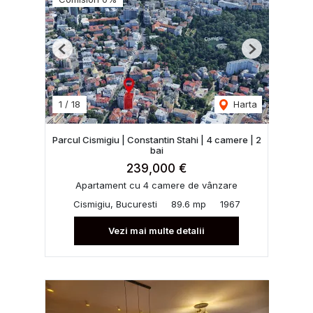
Previous
Next
1
/
18
Harta
Parcul Cismigiu | Constantin Stahi | 4 camere | 2
bai
239,000 €
Apartament cu 4 camere de vânzare
Cismigiu, Bucuresti
89.6 mp
1967
Vezi mai multe detalii