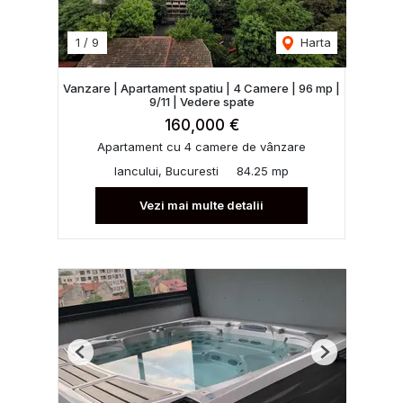
1
/
9
Harta
Vanzare | Apartament spatiu | 4 Camere | 96 mp |
9/11 | Vedere spate
160,000 €
Apartament cu 4 camere de vânzare
Iancului, Bucuresti
84.25 mp
Vezi mai multe detalii
Previous
Next