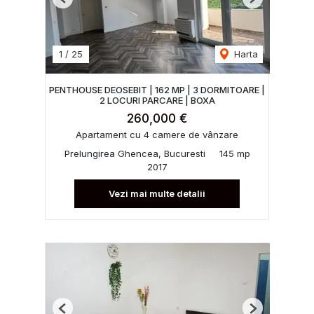
Previous
Next
1
/
25
Harta
PENTHOUSE DEOSEBIT | 162 MP | 3 DORMITOARE |
2 LOCURI PARCARE | BOXA
260,000 €
Apartament cu 4 camere de vânzare
Prelungirea Ghencea, Bucuresti
145 mp
2017
Vezi mai multe detalii
Previous
Next