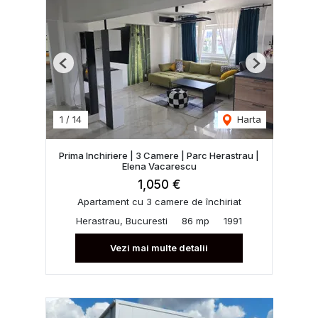
Previous
Next
1
/
14
Harta
Prima Inchiriere | 3 Camere | Parc Herastrau |
Elena Vacarescu
1,050 €
Apartament cu 3 camere de închiriat
Herastrau, Bucuresti
86 mp
1991
Vezi mai multe detalii