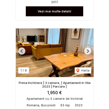
2017
Vezi mai multe detalii
Previous
Next
1
/
8
Harta
Prima Inchiriere | 3 camere, | Apartament in Vila
2023 | Parcare |
1,950 €
Apartament cu 3 camere de închiriat
Romana, Bucuresti
93 mp
2023