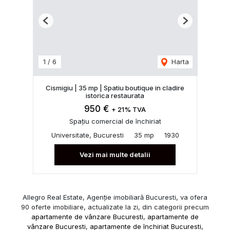
Previous
Next
1
/
6
Harta
Cismigiu | 35 mp | Spatiu boutique in cladire
istorica restaurata
950 €
+ 21% TVA
Spațiu comercial de închiriat
Universitate, Bucuresti
35 mp
1930
Vezi mai multe detalii
Allegro Real Estate, Agenție imobiliară Bucuresti, va ofera
90 oferte imobiliare, actualizate la zi, din categorii precum
apartamente de vânzare Bucuresti
,
apartamente de
vânzare Bucuresti
,
apartamente de închiriat Bucuresti
,