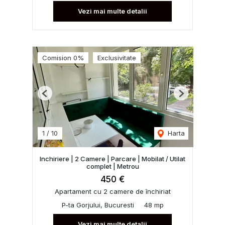
Vezi mai multe detalii
Comision 0%
Exclusivitate
Previous
Next
1
/
10
Harta
Inchiriere | 2 Camere | Parcare | Mobilat / Utilat
complet | Metrou
450 €
Apartament cu 2 camere de închiriat
P-ta Gorjului, Bucuresti
48 mp
Vezi mai multe detalii