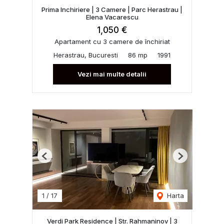
Prima Inchiriere | 3 Camere | Parc Herastrau |
Elena Vacarescu
1,050 €
Apartament cu 3 camere de închiriat
Herastrau, Bucuresti
86 mp
1991
Vezi mai multe detalii
Previous
Next
1
/
17
Harta
Verdi Park Residence | Str. Rahmaninov | 3