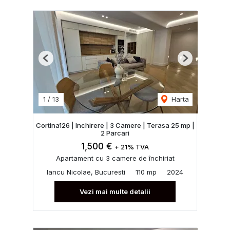
Previous
Next
1
/
13
Harta
Cortina126 | Inchirere | 3 Camere | Terasa 25 mp |
2 Parcari
1,500 €
+ 21% TVA
Apartament cu 3 camere de închiriat
Iancu Nicolae, Bucuresti
110 mp
2024
Vezi mai multe detalii