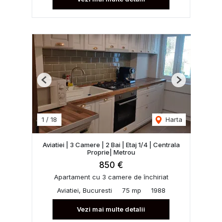
Previous
Next
1
/
18
Harta
Aviatiei | 3 Camere | 2 Bai | Etaj 1/4 | Centrala
Proprie| Metrou
850 €
Apartament cu 3 camere de închiriat
Aviatiei, Bucuresti
75 mp
1988
Vezi mai multe detalii