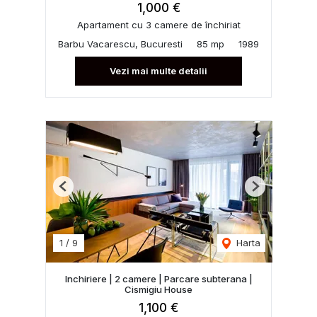
1,000 €
Apartament cu 3 camere de închiriat
Barbu Vacarescu, Bucuresti
85 mp
1989
Vezi mai multe detalii
Previous
Next
1
/
9
Harta
Inchiriere | 2 camere | Parcare subterana |
Cismigiu House
1,100 €