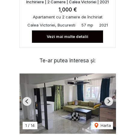
Inchiriere | 2 Camere | Calea Victoriei | 2021
1,000 €
Apartament cu 2 camere de închiriat
Calea Victoriei, Bucuresti
57 mp
2021
Vezi mai multe detalii
Te-ar putea interesa și:
Previous
Next
1
/
14
Harta