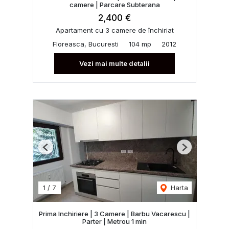
camere | Parcare Subterana
2,400 €
Apartament cu 3 camere de închiriat
Floreasca, Bucuresti
104 mp
2012
Vezi mai multe detalii
Previous
Next
1
/
7
Harta
Prima Inchiriere | 3 Camere | Barbu Vacarescu |
Parter | Metrou 1 min