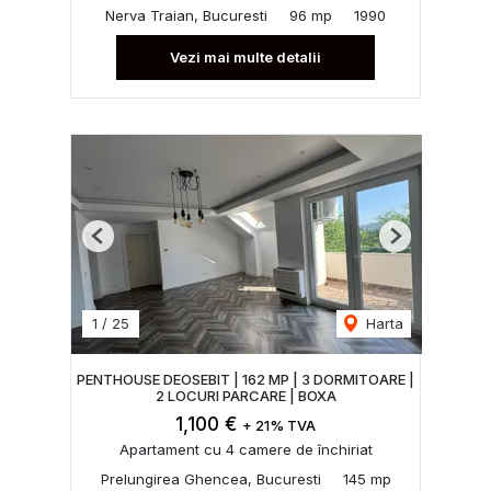
Nerva Traian, Bucuresti
96 mp
1990
Vezi mai multe detalii
Previous
Next
1
/
25
Harta
PENTHOUSE DEOSEBIT | 162 MP | 3 DORMITOARE |
2 LOCURI PARCARE | BOXA
1,100 €
+ 21% TVA
Apartament cu 4 camere de închiriat
Prelungirea Ghencea, Bucuresti
145 mp