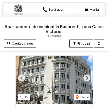
Sună acum
Meniu
Apartamente de închiriat în Bucuresti, zona Calea
Victoriei
1 rezultate
Caută din nou
Filtrează
Previous
Next
1
/
15
Harta