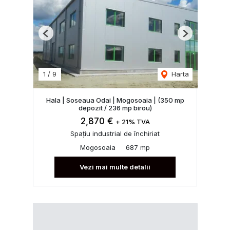
Previous
Next
1
/
9
Harta
Hala | Soseaua Odai | Mogosoaia | (350 mp
depozit / 236 mp birou)
2,870 €
+ 21% TVA
Spațiu industrial de închiriat
Mogosoaia
687 mp
Vezi mai multe detalii