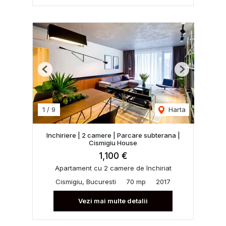
Previous
Next
1
/
9
Harta
Inchiriere | 2 camere | Parcare subterana |
Cismigiu House
1,100 €
Apartament cu 2 camere de închiriat
Cismigiu, Bucuresti
70 mp
2017
Vezi mai multe detalii