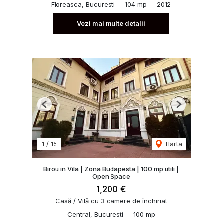
Floreasca, Bucuresti
104 mp
2012
Vezi mai multe detalii
Previous
Next
1
/
15
Harta
Birou in Vila | Zona Budapesta | 100 mp utili |
Open Space
1,200 €
Casă / Vilă cu 3 camere de închiriat
Central, Bucuresti
100 mp