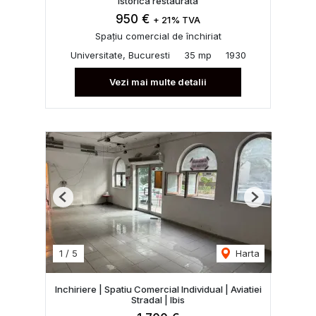
istorica restaurata
950 €
+ 21% TVA
Spațiu comercial de închiriat
Universitate, Bucuresti
35 mp
1930
Vezi mai multe detalii
Previous
Next
1
/
5
Harta
Inchiriere | Spatiu Comercial Individual | Aviatiei
Stradal | Ibis