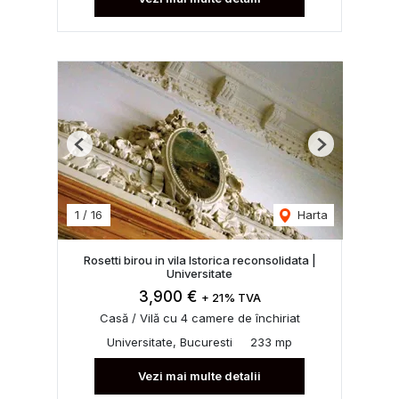
Previous
Next
1
/
16
Harta
Rosetti birou in vila Istorica reconsolidata |
Universitate
3,900 €
+ 21% TVA
Casă / Vilă cu 4 camere de închiriat
Universitate, Bucuresti
233 mp
Vezi mai multe detalii