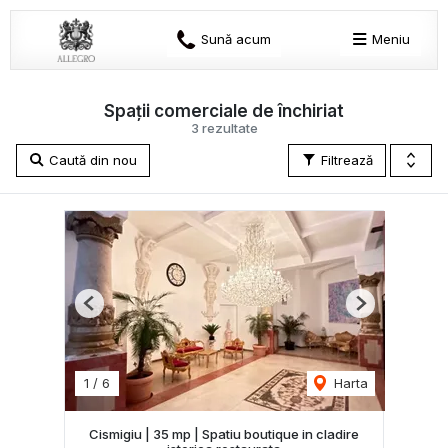
Sună acum
Meniu
Spații comerciale de închiriat
3 rezultate
Caută din nou
Filtrează
Previous
Next
1
/
6
Harta
Cismigiu | 35 mp | Spatiu boutique in cladire