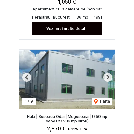
1,050 €
Apartament cu 3 camere de închiriat
Herastrau, Bucuresti
86 mp
1991
Vezi mai multe detalii
Previous
Next
1
/
9
Harta
Hala | Soseaua Odai | Mogosoaia | (350 mp
depozit / 236 mp birou)
2,870 €
+ 21% TVA