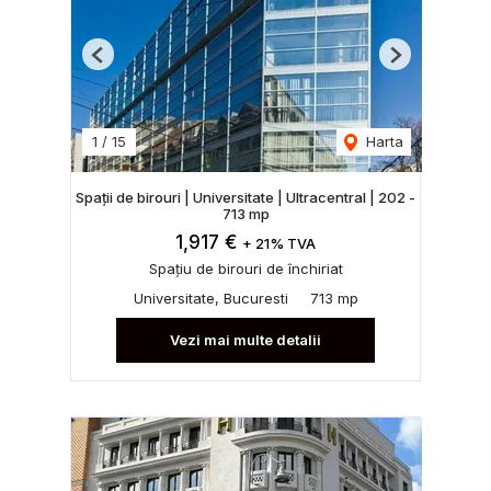
Previous
Next
1
/
15
Harta
Spații de birouri | Universitate | Ultracentral | 202 -
713 mp
1,917 €
+ 21% TVA
Spațiu de birouri de închiriat
Universitate, Bucuresti
713 mp
Vezi mai multe detalii