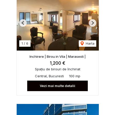
Previous
Next
1
/
6
Harta
Inchirere | Birou in Vila | Marasesti |
1,200 €
Spațiu de birouri de închiriat
Central, Bucuresti
100 mp
Vezi mai multe detalii