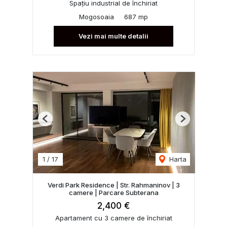
Spațiu industrial de închiriat
Mogosoaia
687 mp
Vezi mai multe detalii
Previous
Next
1
/
17
Harta
Verdi Park Residence | Str. Rahmaninov | 3
camere | Parcare Subterana
2,400 €
Apartament cu 3 camere de închiriat