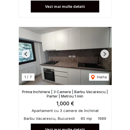
Vezi mai multe detalii
Previous
Next
1
/
7
Harta
Prima Inchiriere | 3 Camere | Barbu Vacarescu |
Parter | Metrou 1 min
1,000 €
Apartament cu 3 camere de închiriat
Barbu Vacarescu, Bucuresti
85 mp
1989
Vezi mai multe detalii