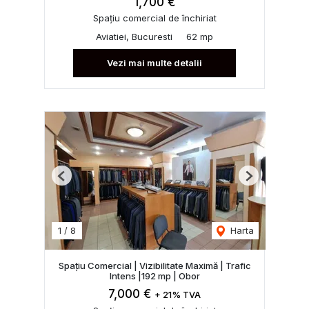
1,700 €
Spațiu comercial de închiriat
Aviatiei, Bucuresti
62 mp
Vezi mai multe detalii
Previous
Next
1
/
8
Harta
Spațiu Comercial | Vizibilitate Maximă | Trafic
Intens |192 mp | Obor
7,000 €
+ 21% TVA