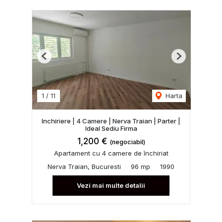
Previous
Next
1
/
11
Harta
Inchiriere | 4 Camere | Nerva Traian | Parter |
Ideal Sediu Firma
1,200 €
(negociabil)
Apartament cu 4 camere de închiriat
Nerva Traian, Bucuresti
96 mp
1990
Vezi mai multe detalii