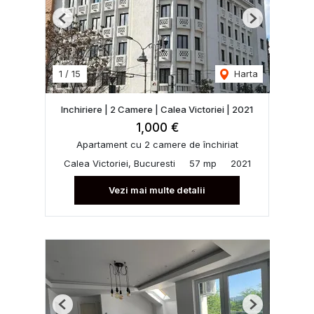
Previous
Next
1
/
15
Harta
Inchiriere | 2 Camere | Calea Victoriei | 2021
1,000 €
Apartament cu 2 camere de închiriat
Calea Victoriei, Bucuresti
57 mp
2021
Vezi mai multe detalii
Previous
Next