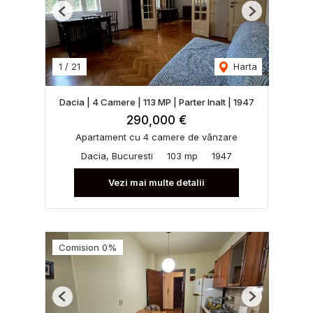
Previous
Next
1
/
21
Harta
Dacia | 4 Camere | 113 MP | Parter Inalt | 1947
290,000 €
Apartament cu 4 camere de vânzare
Dacia, Bucuresti
103 mp
1947
Vezi mai multe detalii
Comision 0%
Previous
Next