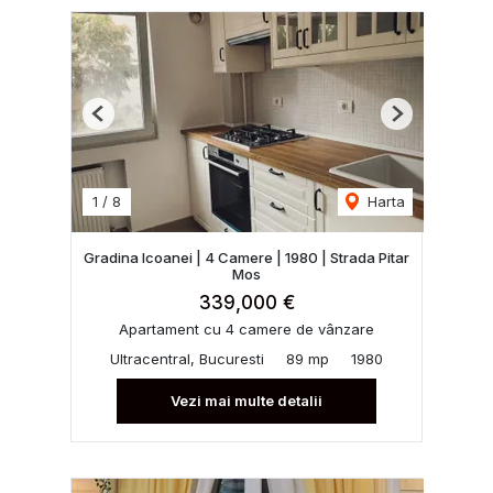
Previous
Next
1
/
8
Harta
Gradina Icoanei | 4 Camere | 1980 | Strada Pitar
Mos
339,000 €
Apartament cu 4 camere de vânzare
Ultracentral, Bucuresti
89 mp
1980
Vezi mai multe detalii