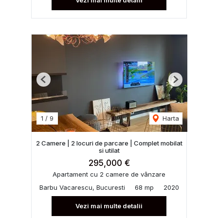
Previous
Next
1
/
9
Harta
2 Camere | 2 locuri de parcare | Complet mobilat
si utilat
295,000 €
Apartament cu 2 camere de vânzare
Barbu Vacarescu, Bucuresti
68 mp
2020
Vezi mai multe detalii