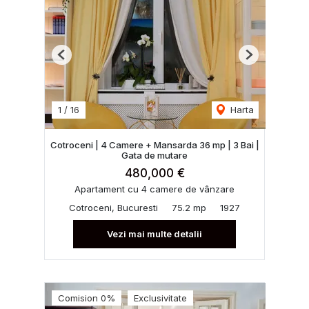
Previous
Next
1
/
16
Harta
Cotroceni | 4 Camere + Mansarda 36 mp | 3 Bai |
Gata de mutare
480,000 €
Apartament cu 4 camere de vânzare
Cotroceni, Bucuresti
75.2 mp
1927
Vezi mai multe detalii
Comision 0%
Exclusivitate