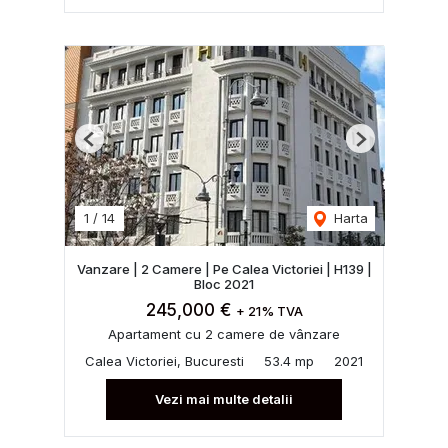
Previous
Next
1
/
14
Harta
Vanzare | 2 Camere | Pe Calea Victoriei | H139 |
Bloc 2021
245,000 €
+ 21% TVA
Apartament cu 2 camere de vânzare
Calea Victoriei, Bucuresti
53.4 mp
2021
Vezi mai multe detalii