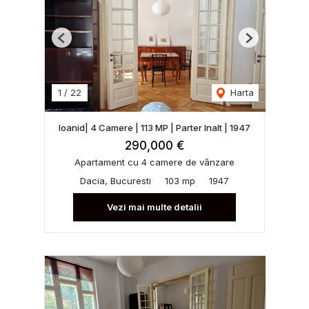
Previous
Next
1
/
22
Harta
Ioanid| 4 Camere | 113 MP | Parter Inalt | 1947
290,000 €
Apartament cu 4 camere de vânzare
Dacia, Bucuresti
103 mp
1947
Vezi mai multe detalii