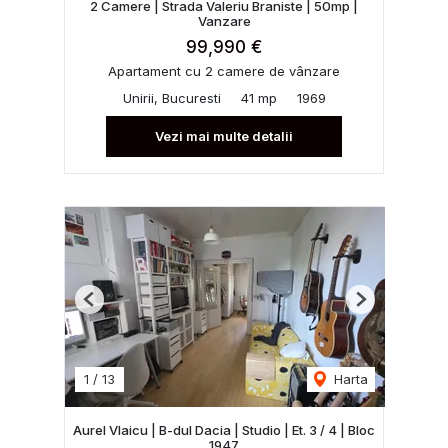
2 Camere | Strada Valeriu Braniste | 50mp |
Vanzare
99,990 €
Apartament cu 2 camere de vânzare
Unirii, Bucuresti
41 mp
1969
Vezi mai multe detalii
Previous
Next
1
/
13
Harta
Aurel Vlaicu | B-dul Dacia | Studio | Et. 3 / 4 | Bloc
1947