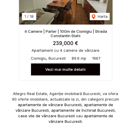
1
/
18
Harta
4 Camere | Parter | 100m de Cismigiu | Strada
Constantin Stahi
239,000 €
Apartament cu 4 camere de vânzare
Cismigiu, Bucuresti
89.6 mp
1967
Vezi mai multe detalii
Allegro Real Estate, Agenție imobiliară Bucuresti, va ofera
90 oferte imobiliare, actualizate la zi, din categorii precum
apartamente de vânzare Bucuresti
,
apartamente de
vânzare Bucuresti
,
apartamente de închiriat Bucuresti
,
case vile de vânzare Bucuresti
sau
apartamente de
vânzare Bucuresti
.