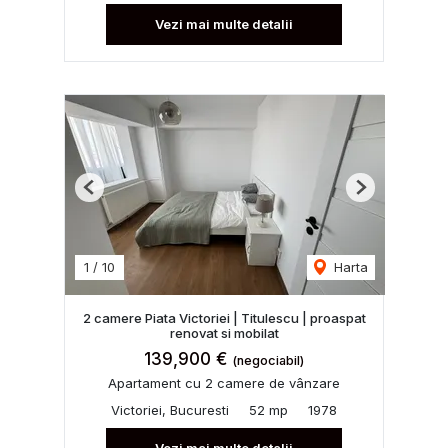
Vezi mai multe detalii
Previous
Next
1
/
10
Harta
2 camere Piata Victoriei | Titulescu | proaspat
renovat si mobilat
139,900 €
(negociabil)
Apartament cu 2 camere de vânzare
Victoriei, Bucuresti
52 mp
1978
Vezi mai multe detalii