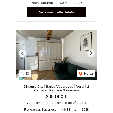
Obor, Bucuresti
60 mp
2025
Vezi mai multe detalii
Previous
Next
1
/
10
Harta
Dinamic City | Barbu Vacarescu | Verdi | 2
Camere | Parcare Subterana
205,000 €
Apartament cu 2 camere de vânzare
Floreasca, Bucuresti
46.88 mp
2018