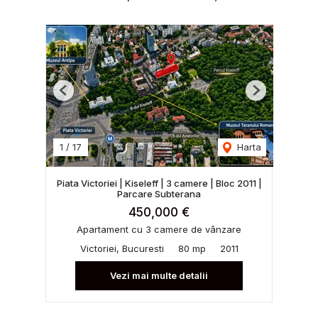
Previous
Next
1
/
17
Harta
Piata Victoriei | Kiseleff | 3 camere | Bloc 2011 |
Parcare Subterana
450,000 €
Apartament cu 3 camere de vânzare
Victoriei, Bucuresti
80 mp
2011
Vezi mai multe detalii