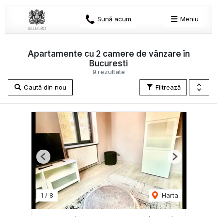
Sună acum
Meniu
Apartamente cu 2 camere de vânzare în
Bucuresti
9 rezultate
Caută din nou
Filtrează
Previous
Next
1
/
8
Harta