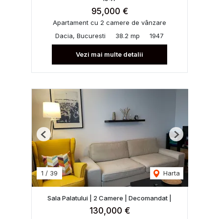
95,000 €
Apartament cu 2 camere de vânzare
Dacia, Bucuresti
38.2 mp
1947
Vezi mai multe detalii
Previous
Next
1
/
39
Harta
Sala Palatului | 2 Camere | Decomandat |
130,000 €