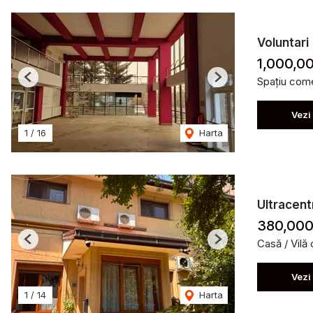
Voluntari 
1,000,0
Spațiu come
Previous
Next
Vezi
1
/
16
Harta
Ultracent
380,000
Casă / Vilă
Previous
Next
Vezi
1
/
14
Harta