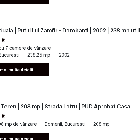
iduala | Putul Lui Zamfir - Dorobanti | 2002 | 238 mp utili
 €
 cu 7 camere de vânzare
Bucuresti
238.25 mp
2002
 mai multe detalii
 Teren | 208 mp | Strada Lotru | PUD Aprobat Casa
 €
08 mp de vânzare
Domenii, Bucuresti
208 mp
 mai multe detalii