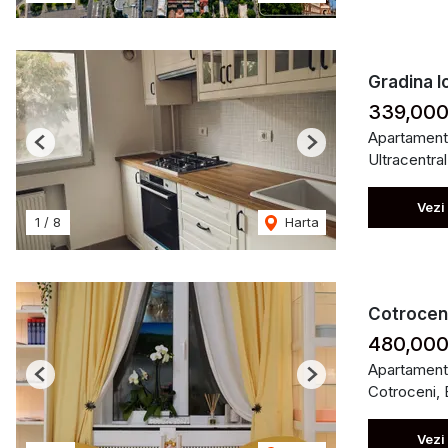
Gradina I
339,000
Apartament
Previous
Next
Ultracentral
Vezi
1
/
8
Harta
Cotroceni
480,000
Apartament
Previous
Next
Cotroceni, 
Vezi