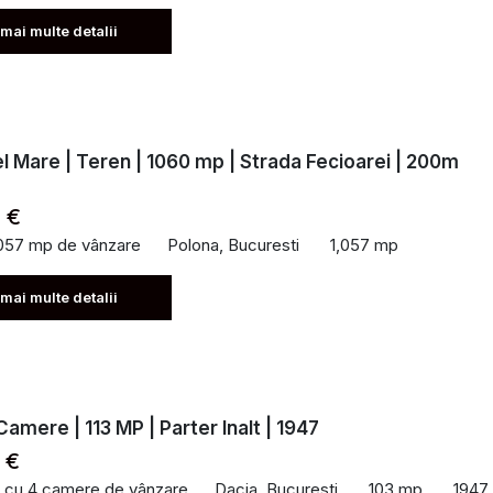
 mai multe detalii
l Mare | Teren | 1060 mp | Strada Fecioarei | 200m
 €
,057 mp de vânzare
Polona, Bucuresti
1,057 mp
 mai multe detalii
Camere | 113 MP | Parter Inalt | 1947
 €
 cu 4 camere de vânzare
Dacia, Bucuresti
103 mp
1947