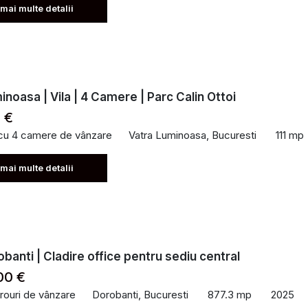
 mai multe detalii
inoasa | Vila | 4 Camere | Parc Calin Ottoi
 €
 cu 4 camere de vânzare
Vatra Luminoasa, Bucuresti
111 mp
 mai multe detalii
obanti | Cladire office pentru sediu central
00 €
irouri de vânzare
Dorobanti, Bucuresti
877.3 mp
2025