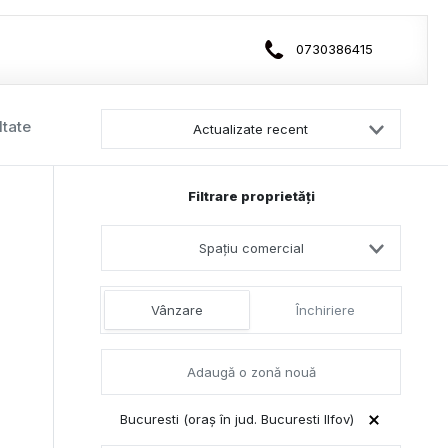
0730386415
ltate
Actualizate recent
Filtrare proprietăți
Spațiu comercial
Vânzare
Închiriere
Bucuresti (oraș în jud. Bucuresti Ilfov)