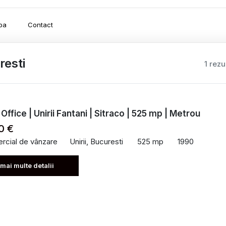
pa
Contact
resti
1 rezu
Office | Unirii Fantani | Sitraco | 525 mp | Metrou
0 €
rcial de vânzare
Unirii, Bucuresti
525 mp
1990
 mai multe detalii