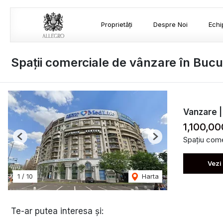
Proprietăți
Despre Noi
Echi
Spații comerciale de vânzare în Bucu
Vanzare | 
1,100,00
Spațiu come
Previous
Next
Vezi
1
/
10
Harta
Te-ar putea interesa și: