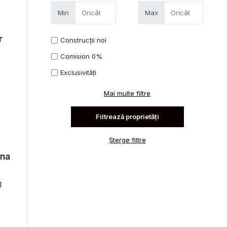
Min
Max
r
Construcții noi
Comision 0%
Exclusivități
Mai multe filtre
Șterge filtre
ana
1