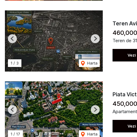
Teren Avi
460,000
Teren de 3
Previous
Next
Vezi
1
/
3
Harta
Piata Vict
450,000
Apartament
Previous
Next
Vezi
1
/
17
Harta