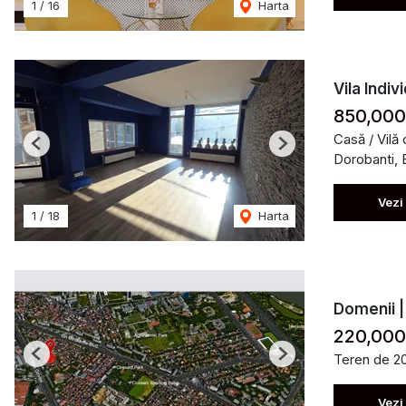
1
/
16
Harta
Vila Indiv
850,000
Casă / Vilă
Previous
Next
Dorobanti, 
Vezi
1
/
18
Harta
Domenii |
220,000
Teren de 2
Previous
Next
Vezi