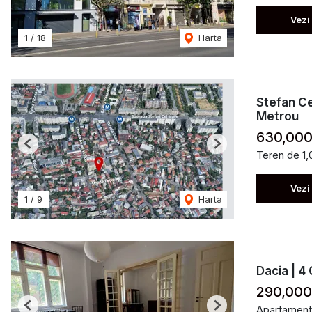
Vezi
1
/
18
Harta
Stefan Ce
Metrou
630,000
Previous
Next
Teren de 1
Vezi
1
/
9
Harta
Dacia | 4 
290,000
Apartament
Previous
Next