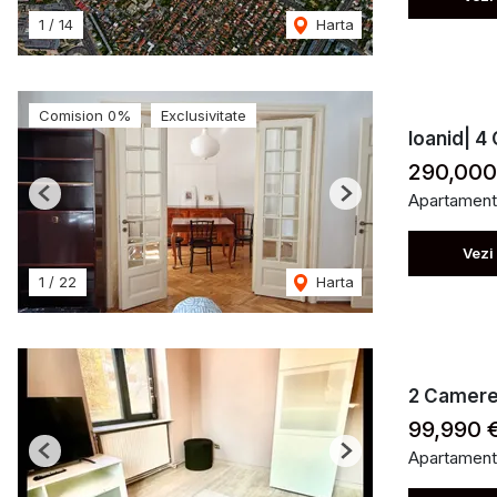
1
/
14
Harta
Comision 0%
Exclusivitate
Ioanid| 4 
290,000
Apartament
Previous
Next
Vezi
1
/
22
Harta
2 Camere 
99,990 
Apartament
Previous
Next