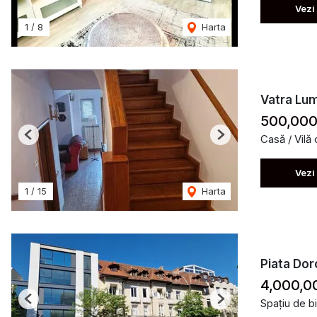
Vezi
1
/
8
Harta
Vatra Lum
500,000
Casă / Vilă
Previous
Next
Vezi
1
/
15
Harta
Piata Dor
4,000,0
Spațiu de b
Previous
Next