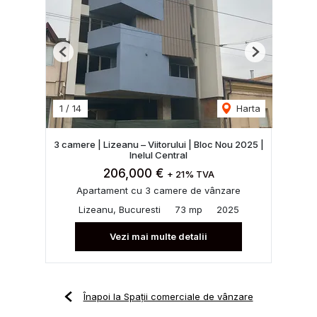
Previous
Next
1
/
14
Harta
3 camere | Lizeanu – Viitorului | Bloc Nou 2025 |
Inelul Central
206,000 €
+ 21% TVA
Apartament cu 3 camere de vânzare
Lizeanu, Bucuresti
73 mp
2025
Vezi mai multe detalii
Înapoi la Spații comerciale de vânzare