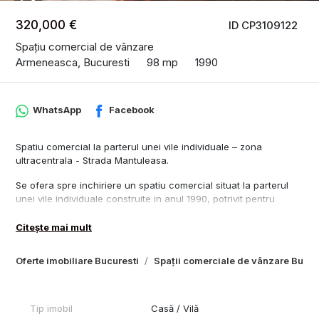
320,000 €
ID CP3109122
Spațiu comercial de vânzare
Armeneasca, Bucuresti
98 mp
1990
WhatsApp
Facebook
Spatiu comercial la parterul unei vile individuale – zona
ultracentrala - Strada Mantuleasa.
Se ofera spre inchiriere un spatiu comercial situat la parterul
unei vile individuale construite in anul 1990, potrivit pentru
activitati de birou, cabinet, servicii profesionale, showroom sau
activitati comerciale compatibile cu zona.
Citește mai mult
Spatiul are o suprafata utila de 98 mp si o suprafata construita
Oferte imobiliare Bucuresti
Spații comerciale de vânzare Bucur
de 115 mp, fiind compartimentat eficient si beneficiind de acces
facil.
Proprietatea dispune de 1 grup sanitar si face parte dintr-o vila
Tip imobil
Casă / Vilă
individuala structurata pe 2 etaje.