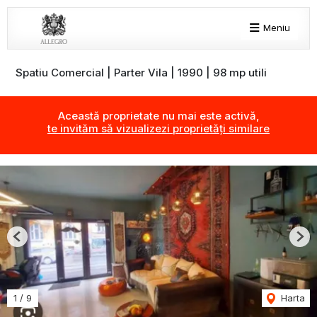
Meniu
Spatiu Comercial | Parter Vila | 1990 | 98 mp utili
Această proprietate nu mai este activă,
te invităm să vizualizezi proprietăți similare
Previous
Nex
1
/
9
Harta