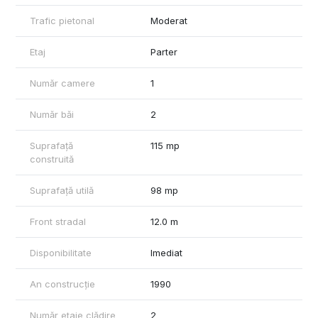
Trafic pietonal
Moderat
O optiune potrivita pentru o activitate care are nevoie de o
locatie reprezentativa, accesibila si bine pozitionata.
Etaj
Parter
Număr camere
1
Număr băi
2
Suprafață
115 mp
construită
Suprafață utilă
98 mp
Front stradal
12.0 m
Disponibilitate
Imediat
An construcție
1990
Număr etaje clădire
2