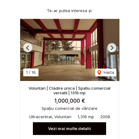
Te-ar putea interesa și:
Previous
Next
1
/
16
Harta
Voluntari | Cladire unica | Spatiu comercial
versatil | 1316 mp
1,000,000 €
Spațiu comercial de vânzare
Ultracentral, Voluntari
1,316 mp
2008
Vezi mai multe detalii